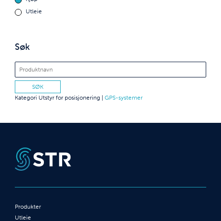
Utleie
Søk
Kategori
Utstyr for posisjonering
|
GPS-systemer
Produkter
Utleie