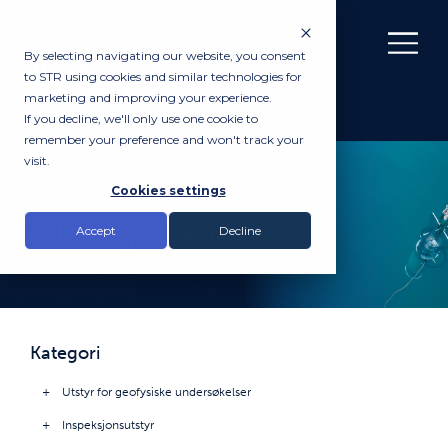
By selecting navigating our website, you consent
to STR using cookies and similar technologies for
marketing and improving your experience.
If you decline, we'll only use one cookie to
remember your preference and won't track your
visit.
PRODUKTER
Cookies settings
GPS-systemer
Accept
Decline
Kategori
Utstyr for geofysiske undersøkelser
Inspeksjonsutstyr