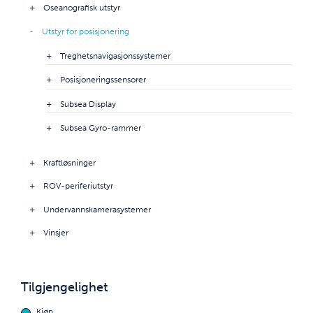
Oseanografisk utstyr
Utstyr for posisjonering
Treghetsnavigasjonssystemer
Posisjoneringssensorer
Subsea Display
Subsea Gyro-rammer
Kraftløsninger
ROV-periferiutstyr
Undervannskamerasystemer
Vinsjer
Tilgjengelighet
Kjøp