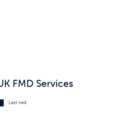
UK FMD Services
Last ned