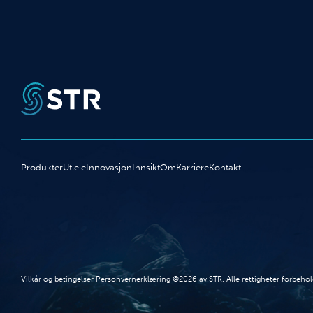
Produkter
Utleie
Innovasjon
Innsikt
Om
Karriere
Kontakt
Vilkår og betingelser Personvernerklæring ©2026 av STR. Alle rettigheter forbehol