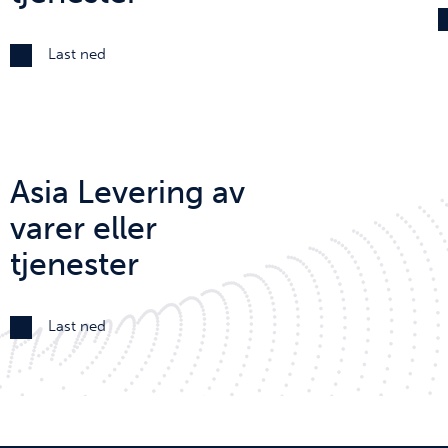
Last ned
Asia Levering av
varer eller
tjenester
Last ned