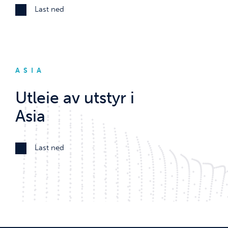
Last ned
ASIA
Utleie av utstyr i
Asia
Last ned