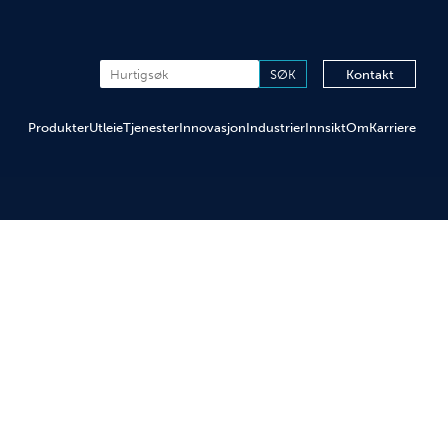
Kontakt
Produkter
Utleie
Tjenester
Innovasjon
Industrier
Innsikt
Om
Karriere