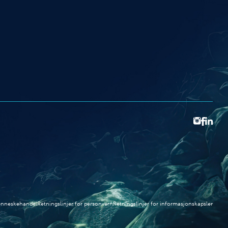
menneskehandel
Retningslinjer for personvern
Retningslinjer for informasjonskapsler