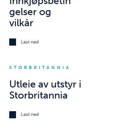
Innkjøpsbetin
gelser og
vilkår
Last ned
STORBRITANNIA
Utleie av utstyr i
Storbritannia
Last ned