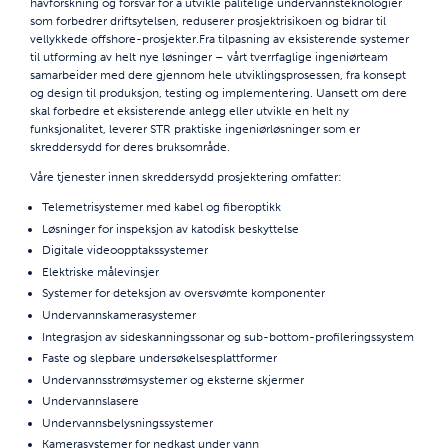
havforskning og forsvar for å utvikle pålitelige undervannsteknologier
som forbedrer driftsytelsen, reduserer prosjektrisikoen og bidrar til
vellykkede offshore-prosjekter.
Fra tilpasning av eksisterende systemer
til utforming av helt nye løsninger – vårt tverrfaglige ingeniørteam
samarbeider med dere gjennom hele utviklingsprosessen, fra konsept
og design til produksjon, testing og implementering. Uansett om dere
skal forbedre et eksisterende anlegg eller utvikle en helt ny
funksjonalitet, leverer STR praktiske ingeniørløsninger som er
skreddersydd for deres bruksområde.
Våre tjenester innen skreddersydd prosjektering omfatter:
Telemetrisystemer med kabel og fiberoptikk
Løsninger for inspeksjon av katodisk beskyttelse
Digitale videoopptakssystemer
Elektriske målevinsjer
Systemer for deteksjon av oversvømte komponenter
Undervannskamerasystemer
Integrasjon av sideskanningssonar og sub-bottom-profileringssystem
Faste og slepbare undersøkelsesplattformer
Undervannsstrømsystemer og eksterne skjermer
Undervannslasere
Undervannsbelysningssystemer
Kamerasystemer for nedkast under vann