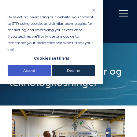
By selecting navigating our website, you consent
to STR using cookies and similar technologies for
marketing and improving your experience.
If you decline, we'll only use one cookie to
remember your preference and won't track your
visit.
TJENESTER
Cookies settings
Tilpassede produkter og
Accept
Decline
teknologiløsninger