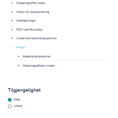
Oseanografisk utstyr
Utstyr for posisjonering
Kraftløsninger
ROV-periferiutstyr
Undervannskamerasystemer
Vinsjer
Kabeltellersystemer
Oseanografiske vinsjer
Tilgjengelighet
Kjøp
Utleie