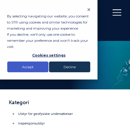
By selecting navigating our website, you consent
to STR using cookies and similar technologies for
marketing and improving your experience.
If you decline, we'll only use one cookie to
remember your preference and won't track your
visit.
PRODUKTER
Cookies settings
Vinsjer
Accept
Decline
Kategori
Utstyr for geofysiske undersøkelser
Inspeksjonsutstyr