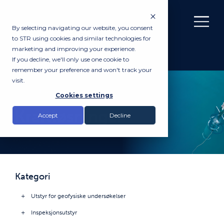
By selecting navigating our website, you consent
to STR using cookies and similar technologies for
marketing and improving your experience.
If you decline, we'll only use one cookie to
remember your preference and won't track your
visit.
PRODUKTER
Cookies settings
Kraftløsninger
Accept
Decline
Kategori
Utstyr for geofysiske undersøkelser
Inspeksjonsutstyr