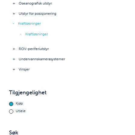
Oseanografisk utstyr
Utstyr for posisjonering
Kraftløsninger
Kraftløsninger
ROV-periferiutstyr
Undervannskamerasystemer
Vinsjer
Tilgjengelighet
Kjøp
Utleie
Søk