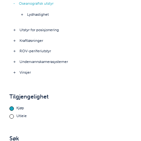
Oseanografisk utstyr
Lydhastighet
Utstyr for posisjonering
Kraftløsninger
ROV-periferiutstyr
Undervannskamerasystemer
Vinsjer
Tilgjengelighet
Kjøp
Utleie
Søk