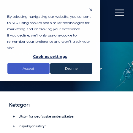
By selecting navigating our website, you consent
to STR using cookies and similar technologies for
marketing and improving your experience.
If you decline, we'll only use one cookie to
remember your preference and won't track your
visit.
PRODUKTER
Cookies settings
Oseanografisk utstyr
Accept
Decline
Kategori
Utstyr for geofysiske undersøkelser
Inspeksjonsutstyr