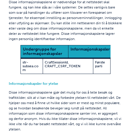
Disse informasjonskapslene er nødvendige for at nettstedet skal
fungere, og kan ikke slås av i våre systemer. De settes vanligvis bare
som svar på handlinger du utfører som tilsvarer en forespørsel om
tjenester, for eksempel innstilling av personverninnstillinger, innlogging
eller utfylling av skjemaer. Du kan stille inn nettleseren din til å blokkere
eller varsle deg om disse informasjonskapslene, men da vil enkelte
deler av nettstedet ikke fungere. Disse informasjonskapslene lagrer
ingen personlig identifiserbar informasjon.
Undergruppe for
Informasjonskapsler
Inform
informasjonskapsler
som b
str-
CraftSessionId
,
Første
subsea.co
CRAFT_CSRF_TOKEN
parti
m
Informasjonskapsler for ytelse
Disse informasjonskapslene gjør det mulig for oss å telle besøk og
trafikkilder, slik at vi kan måle og forbedre ytelsen til nettstedet vårt. De
hjelper oss med å finne ut hvilke sider som er mest og minst populære,
og se hvordan besøkende beveger seg rundt på nettstedet. All
informasjon som disse informasjonskapslene samler inn, er aggregert
og derfor anonym. Hvis du ikke tillater disse informasjonskapslene, vil vi
ikke vite når du har besøkt nettstedet vårt, og vi vil ikke kunne overvåke
ytelsen.