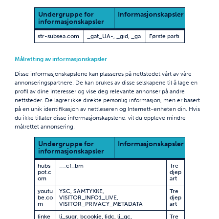
Undergruppe for
Informasjonskapsler
Inform
informasjonskapsler
som b
str-subsea.com
_gat_UA-
,
_gid
,
_ga
Første parti
Målretting av informasjonskapsler
Disse informasjonskapslene kan plasseres på nettstedet vårt av våre
annonseringspartnere. De kan brukes av disse selskapene til å lage en
profil av dine interesser og vise deg relevante annonser på andre
nettsteder. De lagrer ikke direkte personlig informasjon, men er basert
på en unik identifikasjon av nettleseren og Internett-enheten din. Hvis
du ikke tillater disse informasjonskapslene, vil du oppleve mindre
målrettet annonsering.
Undergruppe for
Informasjonskapsler
Inform
informasjonskapsler
som b
hubs
__cf_bm
Tre
pot.c
djep
om
art
youtu
YSC, SAMTYKKE,
Tre
be.co
VISITOR_INFO1_LIVE,
djep
m
VISITOR_PRIVACY_METADATA
art
linke
li_sugr, bcookie, lidc, li_gc,
Tre