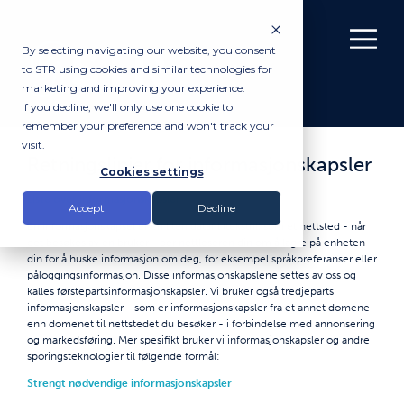
By selecting navigating our website, you consent
to STR using cookies and similar technologies for
marketing and improving your experience.
If you decline, we'll only use one cookie to
remember your preference and won't track your
visit.
Retningslinjer for informasjonskapsler
Cookies settings
Liste over informasjonskapsler
Accept
Decline
En informasjonskapsel er en liten datafil (tekstfil) som et nettsted - når
det besøkes av en bruker - ber nettleseren din om å lagre på enheten
din for å huske informasjon om deg, for eksempel språkpreferanser eller
påloggingsinformasjon. Disse informasjonskapslene settes av oss og
kalles førstepartsinformasjonskapsler. Vi bruker også tredjeparts
informasjonskapsler - som er informasjonskapsler fra et annet domene
enn domenet til nettstedet du besøker - i forbindelse med annonsering
og markedsføring. Mer spesifikt bruker vi informasjonskapsler og andre
sporingsteknologier til følgende formål:
Strengt nødvendige informasjonskapsler