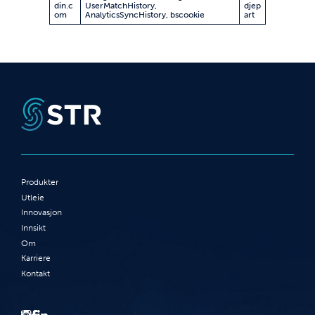
din.c
UserMatchHistory,
djep
om
AnalyticsSyncHistory, bscookie
art
Produkter
Utleie
Innovasjon
Innsikt
Om
Karriere
Kontakt