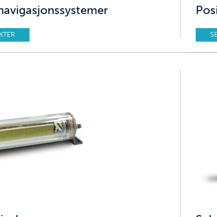
navigasjonssystemer
Pos
KTER
S