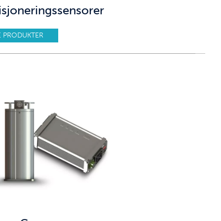
isjoneringssensorer
E PRODUKTER