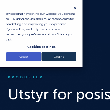
By selecting navigating our website, you consent
to STR using cookies and similar technologies for
marketing and improving your experience.
If you decline, we'll only use one cookie to
remember your preference and won't track your
visit.
Cookies settings
Accept
Decline
PRODUKTER
Utstyr for posi