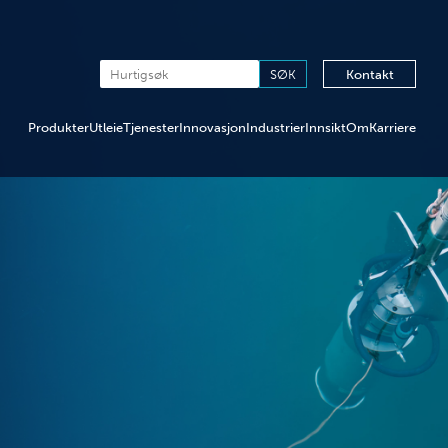
Kontakt
Produkter
Utleie
Tjenester
Innovasjon
Industrier
Innsikt
Om
Karriere