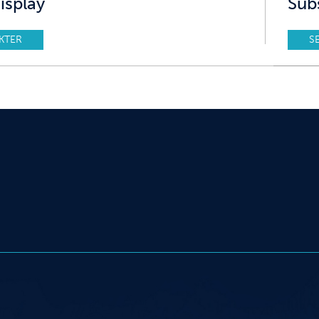
isplay
Sub
KTER
S