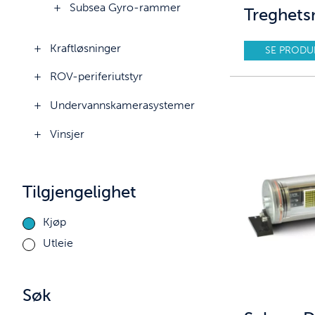
Subsea Gyro-rammer
Treghets
Kraftløsninger
SE PRODU
ROV-periferiutstyr
Undervannskamerasystemer
Vinsjer
Tilgjengelighet
Kjøp
Utleie
Søk