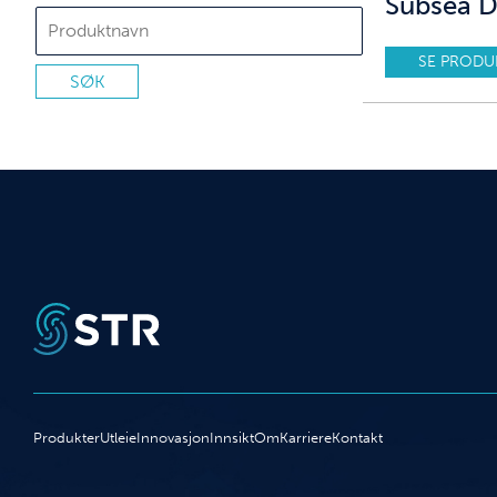
Subsea D
SE PRODU
Produkter
Utleie
Innovasjon
Innsikt
Om
Karriere
Kontakt