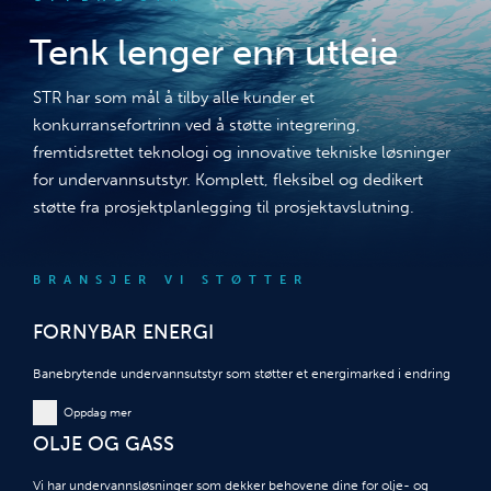
Tenk lenger enn utleie
STR har som mål å tilby alle kunder et
konkurransefortrinn ved å støtte integrering,
fremtidsrettet teknologi og innovative tekniske løsninger
for undervannsutstyr. Komplett, fleksibel og dedikert
støtte fra prosjektplanlegging til prosjektavslutning.
BRANSJER VI STØTTER
FORNYBAR ENERGI
Banebrytende undervannsutstyr som støtter et energimarked i endring
Oppdag mer
OLJE OG GASS
Vi har undervannsløsninger som dekker behovene dine for olje- og