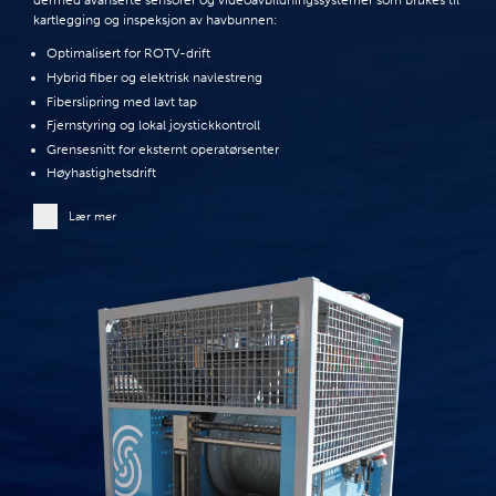
dermed avanserte sensorer og videoavbildningssystemer som brukes til
kartlegging og inspeksjon av havbunnen:
Optimalisert for ROTV-drift
Hybrid fiber og elektrisk navlestreng
Fiberslipring med lavt tap
Fjernstyring og lokal joystickkontroll
Grensesnitt for eksternt operatørsenter
Høyhastighetsdrift
Lær mer