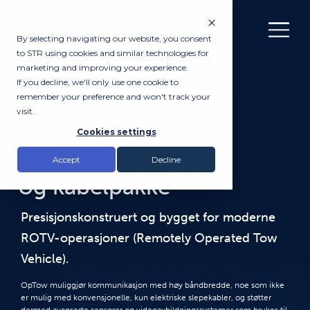
By selecting navigating our website, you consent
to STR using cookies and similar technologies for
marketing and improving your experience.
If you decline, we'll only use one cookie to
remember your preference and won't track your
visit.
INTRODUSERER STR OPTOW
Cookies settings
En komplett vinsj
Accept
Decline
og kabelpakke
Presisjonskonstruert og bygget for moderne
ROTV-operasjoner (Remotely Operated Tow
Vehicle).
OpTow muliggjør kommunikasjon med høy båndbredde, noe som ikke
er mulig med konvensjonelle, kun elektriske slepekabler, og støtter