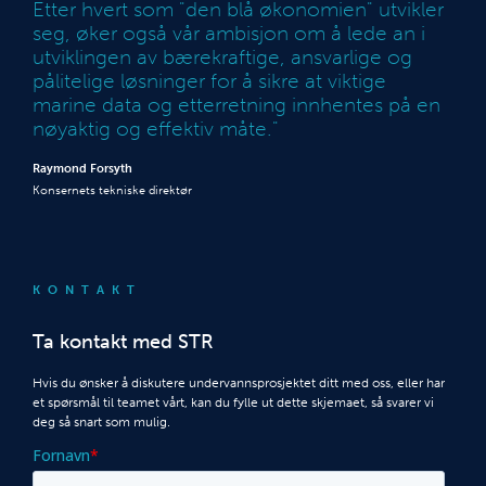
Etter hvert som "den blå økonomien" utvikler
seg, øker også vår ambisjon om å lede an i
utviklingen av bærekraftige, ansvarlige og
pålitelige løsninger for å sikre at viktige
marine data og etterretning innhentes på en
nøyaktig og effektiv måte."
Raymond Forsyth
Konsernets tekniske direktør
KONTAKT
Ta kontakt med STR
Hvis du ønsker å diskutere undervannsprosjektet ditt med oss, eller har
et spørsmål til teamet vårt, kan du fylle ut dette skjemaet, så svarer vi
deg så snart som mulig.