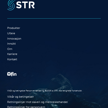
Produkter
Utleie
Innovasjon
Innsikt
Om
Karriere
Kontakt
Vilkår og betingelser Personvernerklæring ©2026 av STR. Alle rettigheter forbeholdt.
Vilkår og betingelser
Retningslinjer mot slaveri og menneskehandel
Retningslinjer for personvern