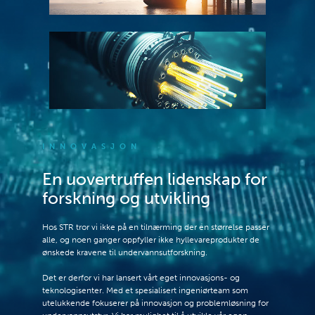
INNOVASJON
En uovertruffen lidenskap for
forskning og utvikling
Hos STR tror vi ikke på en tilnærming der én størrelse passer
alle, og noen ganger oppfyller ikke hyllevareprodukter de
ønskede kravene til undervannsutforskning.
Det er derfor vi har lansert vårt eget innovasjons- og
teknologisenter. Med et spesialisert ingeniørteam som
utelukkende fokuserer på innovasjon og problemløsning for