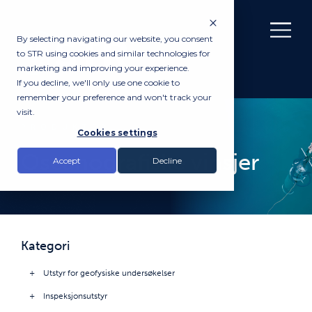
By selecting navigating our website, you consent
to STR using cookies and similar technologies for
marketing and improving your experience.
If you decline, we'll only use one cookie to
remember your preference and won't track your
visit.
PRODUKTER
Cookies settings
Oseanografiske vinsjer
Accept
Decline
Kategori
Utstyr for geofysiske undersøkelser
Inspeksjonsutstyr