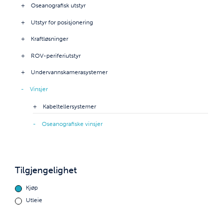
Oseanografisk utstyr
Utstyr for posisjonering
Kraftløsninger
ROV-periferiutstyr
Undervannskamerasystemer
Vinsjer
Kabeltellersystemer
Oseanografiske vinsjer
Tilgjengelighet
Kjøp
Utleie