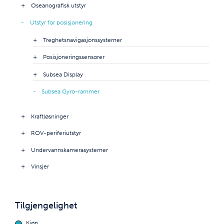
Oseanografisk utstyr
Utstyr for posisjonering
Treghetsnavigasjonssystemer
Posisjoneringssensorer
Subsea Display
Subsea Gyro-rammer
Kraftløsninger
ROV-periferiutstyr
Undervannskamerasystemer
Vinsjer
Tilgjengelighet
Kjøp