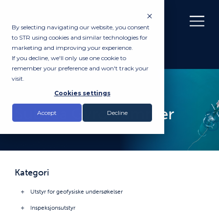
By selecting navigating our website, you consent
to STR using cookies and similar technologies for
marketing and improving your experience.
If you decline, we'll only use one cookie to
remember your preference and won't track your
visit.
PRODUKTER
Cookies settings
Subsea Gyro-rammer
Accept
Decline
Kategori
Utstyr for geofysiske undersøkelser
Inspeksjonsutstyr