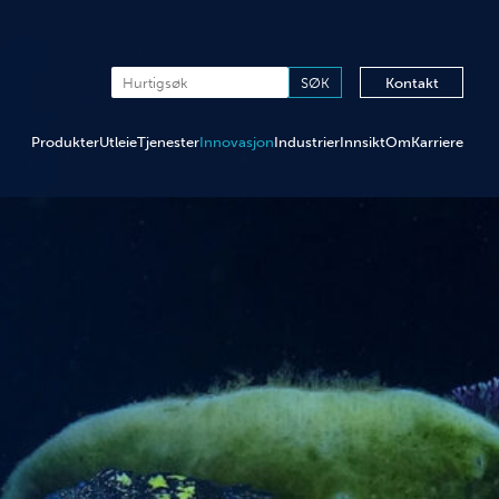
Kontakt
Produkter
Utleie
Tjenester
Innovasjon
Industrier
Innsikt
Om
Karriere