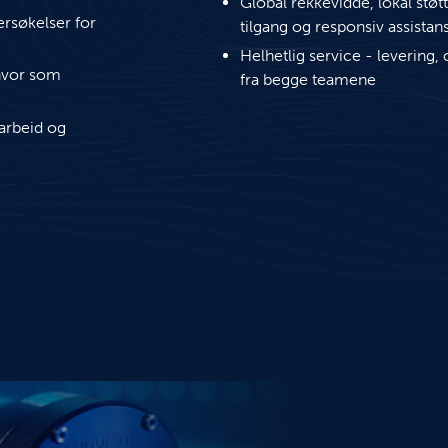
Global rekkevidde, lokal støt
ersøkelser for
tilgang og responsiv assistan
Helhetlig service - levering,
 hvor som
fra begge teamene
marbeid og