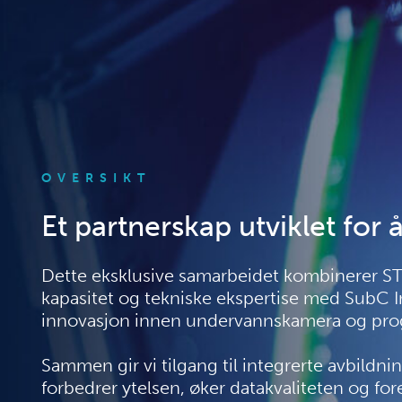
OVERSIKT
Et partnerskap utviklet for 
Dette eksklusive samarbeidet kombinerer ST
kapasitet og tekniske ekspertise med SubC 
innovasjon innen undervannskamera og pro
Sammen gir vi tilgang til integrerte avbildn
forbedrer ytelsen, øker datakvaliteten og for