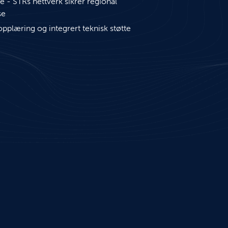
te - STRs nettverk sikrer regional
se
 opplæring og integrert teknisk støtte