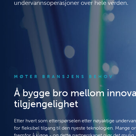
undervannsoperasjoner over hele verden.
MØTER BRANSJENS BEHOV
Å bygge bro mellom innova
tilgjengelighet
Etter hvert som etterspørselen etter nøyaktige underva
for fleksibel tilgang til den nyeste teknologien. Mange o
fremfor å kjøpe - og dette partnerskapet gjør det mulig