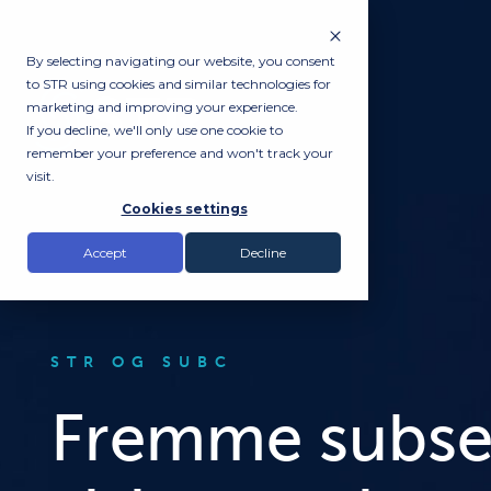
By selecting navigating our website, you consent
to STR using cookies and similar technologies for
marketing and improving your experience.
If you decline, we'll only use one cookie to
remember your preference and won't track your
visit.
Cookies settings
Accept
Decline
STR OG SUBC
Fremme subse