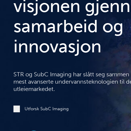
visjonen gjen
samarbeid og
innovasjon
STR og SubC Imaging har slått seg sammen f
mest avanserte undervannsteknologien til d
utleiemarkedet.
Utforsk SubC Imaging