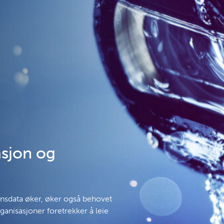
sjon og
nnsdata øker, øker også behovet
rganisasjoner foretrekker å leie
.