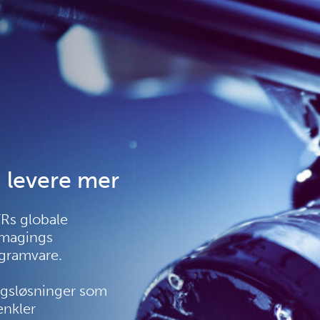
å levere mer
Rs globale
Imagings
gramvare.
ingsløsninger som
enkler