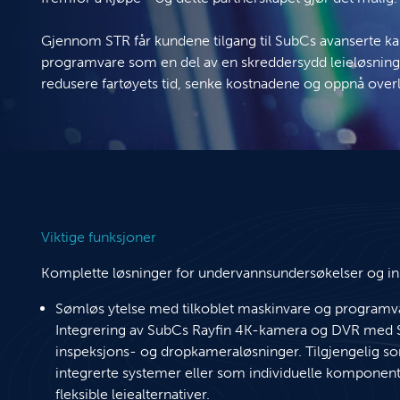
Gjennom STR får kundene tilgang til SubCs avanserte kam
programvare som en del av en skreddersydd leieløsnin
redusere fartøyets tid, senke kostnadene og oppnå overl
Viktige funksjoner
Komplette løsninger for undervannsundersøkelser og i
Sømløs ytelse med tilkoblet maskinvare og programv
Integrering av SubCs Rayfin 4K-kamera og DVR med 
inspeksjons- og dropkameraløsninger. Tilgjengelig so
integrerte systemer eller som individuelle komponent
fleksible leiealternativer.