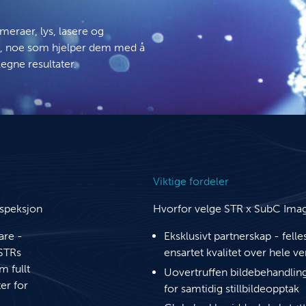
eraer, lys, lasere og
g, noe som hjelper dem med å
egne resultater.
Viktige fordeler
nspeksjon
Hvorfor velge STR x SubC Ima
are -
Eksklusivt partnerskap - fell
STRs
ensartet kvalitet over hele v
m fullt
Uovertruffen bildebehandling
er for
for samtidig stillbildeopptak