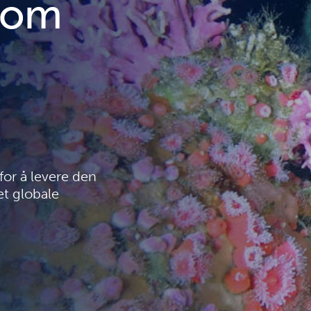
nom
or å levere den
et globale