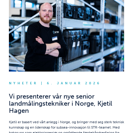
NYHETER | 6. JANUAR 2026
Vi presenterer vår nye senior
landmålingstekniker i Norge, Kjetil
Hagen
Kjetil er basert ved vårt anlegg i Norge, og bringer med seg sterk teknisk
kunnskap og en lidenskap for subsea-innovasjon til STR-teamet. Med
bakgrunn som elektroingeniør og omfattende førstehåndserfaring fra