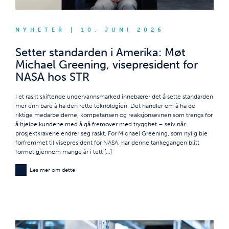
NYHETER | 10. JUNI 2026
Setter standarden i Amerika: Møt
Michael Greening, visepresident for
NASA hos STR
I et raskt skiftende undervannsmarked innebærer det å sette standarden
mer enn bare å ha den rette teknologien. Det handler om å ha de
riktige medarbeiderne, kompetansen og reaksjonsevnen som trengs for
å hjelpe kundene med å gå fremover med trygghet – selv når
prosjektkravene endrer seg raskt. For Michael Greening, som nylig ble
forfremmet til visepresident for NASA, har denne tankegangen blitt
formet gjennom mange år i tett […]
Les mer om dette