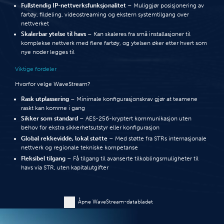
Fullstendig IP-nettverksfunksjonalitet
– Muliggjør posisjonering av
fartøy, fildeling, videostreaming og ekstern systemtilgang over
nettverket
Skalerbar ytelse til havs
– Kan skaleres fra små installasjoner til
komplekse nettverk med flere fartøy, og ytelsen øker etter hvert som
nye noder legges til
Viktige fordeler
Hvorfor velge WaveStream?
Rask utplassering
– Minimale konfigurasjonskrav gjør at teamene
raskt kan komme i gang
Sikker som standard
– AES-256-kryptert kommunikasjon uten
behov for ekstra sikkerhetsutstyr eller konfigurasjon
Global rekkevidde, lokal støtte
– Med støtte fra STRs internasjonale
nettverk og regionale tekniske kompetanse
Fleksibel tilgang
– Få tilgang til avanserte tilkoblingsmuligheter til
havs via STR, uten kapitalutgifter
Åpne WaveStream-databladet