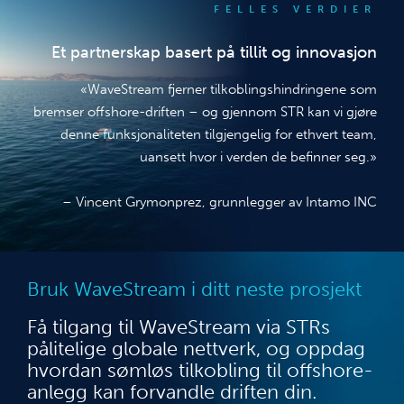
FELLES VERDIER
Et partnerskap basert på tillit og innovasjon
«WaveStream fjerner tilkoblingshindringene som
bremser offshore-driften – og gjennom STR kan vi gjøre
denne funksjonaliteten tilgjengelig for ethvert team,
uansett hvor i verden de befinner seg.»
– Vincent Grymonprez, grunnlegger av Intamo INC
Bruk WaveStream i ditt neste prosjekt
Få tilgang til WaveStream via STRs
pålitelige globale nettverk, og oppdag
hvordan sømløs tilkobling til offshore-
anlegg kan forvandle driften din.