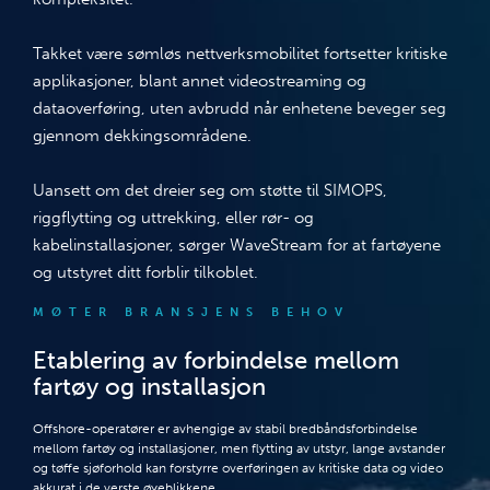
Takket være sømløs nettverksmobilitet fortsetter kritiske
applikasjoner, blant annet videostreaming og
dataoverføring, uten avbrudd når enhetene beveger seg
gjennom dekkingsområdene.
Uansett om det dreier seg om støtte til SIMOPS,
riggflytting og uttrekking, eller rør- og
kabelinstallasjoner, sørger WaveStream for at fartøyene
og utstyret ditt forblir tilkoblet.
MØTER BRANSJENS BEHOV
Etablering av forbindelse mellom
fartøy og installasjon
Offshore-operatører er avhengige av stabil bredbåndsforbindelse
mellom fartøy og installasjoner, men flytting av utstyr, lange avstander
og tøffe sjøforhold kan forstyrre overføringen av kritiske data og video
akkurat i de verste øyeblikkene.