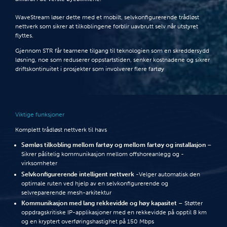
WaveStream løser dette med et mobilt, selvkonfigurerende trådløst
nettverk som sikrer at tilkoblingene forblir uavbrutt selv når utstyret
flyttes.
Gjennom STR får teamene tilgang til teknologien som en skreddersydd
løsning, noe som reduserer oppstartstiden, senker kostnadene og sikrer
driftskontinuitet i prosjekter som involverer flere fartøy
Viktige funksjoner
Komplett trådløst nettverk til havs
Sømløs tilkobling mellom fartøy og mellom fartøy og installasjon
–
Sikrer pålitelig kommunikasjon mellom offshoreanlegg og -
virksomheter
Selvkonfigurerende intelligent nettverk
-Velger automatisk den
optimale ruten ved hjelp av en selvkonfigurerende og
selvreparerende mesh-arkitektur
Kommunikasjon med lang rekkevidde og høy kapasitet
– Støtter
oppdragskritiske IP-applikasjoner med en rekkevidde på opptil 8 km
og en kryptert overføringshastighet på 150 Mbps