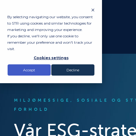
By selecting navigating our website, you consent
to STR using cookies and similar technologies for
marketing and improving your experience.
If you decline, we'll only use one cookie to
remember your preference and won't track your
visit.
Cookies settings
Accept
Decline
MILJØMESSIGE, SOSIALE OG S
FORHOLD
Vår ESG-strate