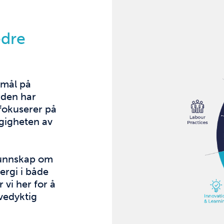
edre
smål på
erden har
fokuserer på
gigheten av
kunnskap om
ergi i både
 vi her for å
vedyktig