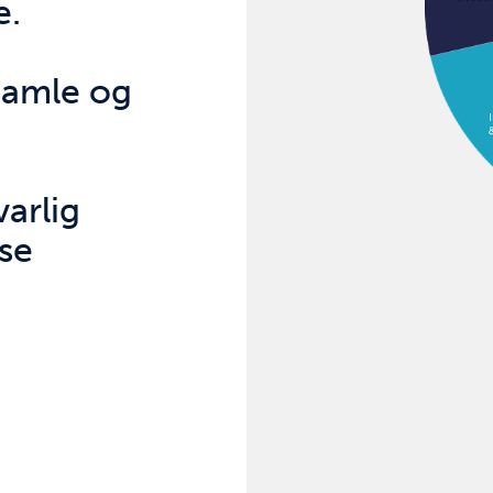
e.
gamle og
arlig
øse