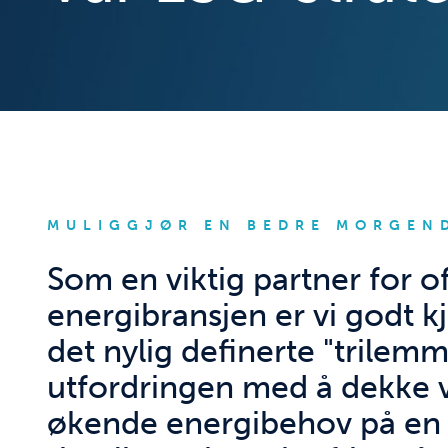
MULIGGJØR EN BEDRE MORGEN
Som en viktig partner for o
energibransjen er vi godt 
det nylig definerte "trilemm
utfordringen med å dekke 
økende energibehov på en 