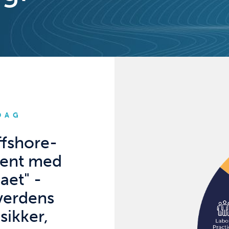
DAG
ffshore-
kjent med
aet" -
verdens
sikker,