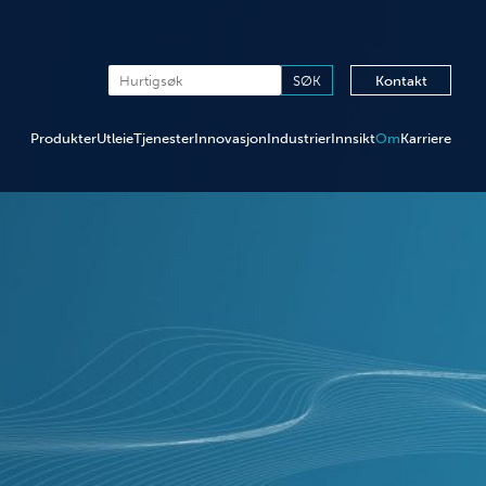
Kontakt
Produkter
Utleie
Tjenester
Innovasjon
Industrier
Innsikt
Om
Karriere