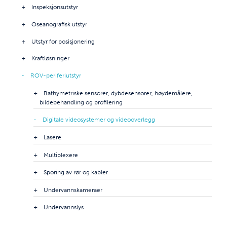
Inspeksjonsutstyr
Oseanografisk utstyr
Utstyr for posisjonering
Kraftløsninger
ROV-periferiutstyr
Bathymetriske sensorer, dybdesensorer, høydemålere,
bildebehandling og profilering
Digitale videosystemer og videooverlegg
Lasere
Multiplexere
Sporing av rør og kabler
Undervannskameraer
Undervannslys