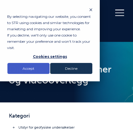
By selecting navigating our website, you consent
to STR using cookies and similar technologies for
marketing and improving your experience.
If you decline, we'll only use one cookie to
remember your preference and won't track your
visit.
PRODUKTER
Cookies settings
Digitale videosystemer
Accept
Decline
og videooverlegg
Kategori
Utstyr for geofysiske undersøkelser