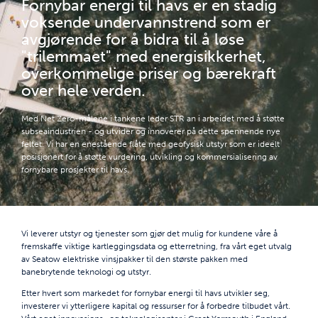
Fornybar energi til havs er en stadig
voksende undervannstrend som er
avgjørende for å bidra til å løse
"trilemmaet" med energisikkerhet,
overkommelige priser og bærekraft
over hele verden.
Med Net Zero-målene i tankene leder STR an i arbeidet med å støtte
subseaindustrien - og utvider og innoverer på dette spennende nye
feltet. Vi har en enestående flåte med geofysisk utstyr som er ideelt
posisjonert for å støtte vurdering, utvikling og kommersialisering av
fornybare prosjekter til havs.
Vi leverer utstyr og tjenester som gjør det mulig for kundene våre å
fremskaffe viktige kartleggingsdata og etterretning, fra vårt eget utvalg
av Seatow elektriske vinsjpakker til den største pakken med
banebrytende teknologi og utstyr.
Etter hvert som markedet for fornybar energi til havs utvikler seg,
investerer vi ytterligere kapital og ressurser for å forbedre tilbudet vårt.