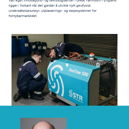
Vårt eget innovasjons- og teknologisenter i Great Yarmouth i England
ligger i forkant når det gjelder å utvikle nytt geofysisk
undersøkelsesutstyr, utplasserings- og slepesystemer for
fornybarmarkedet.