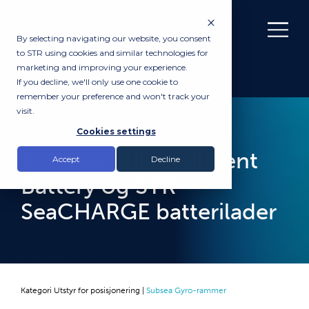
By selecting navigating our website, you consent
to STR using cookies and similar technologies for
marketing and improving your experience.
If you decline, we'll only use one cookie to
remember your preference and won't track your
visit.
KJØP
Cookies settings
STR SeaCell Intelligent
Accept
Decline
Battery og STR
SeaCHARGE batterilader
Kategori
Utstyr for posisjonering
|
Subsea Gyro-rammer