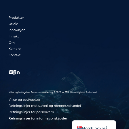
Produkter
Utleie
Innovasjon
Innsikt
Om
Karriere
Kontakt
Vilkår og betingelser Personvernerklæring ©2026 av STR. Alle rettigheter forbeholdt.
Vilkår og betingelser
Retningslinjer mot slaveri og menneskehandel
Retningslinjer for personvern
Retningslinjer for informasjonskapsler
English (UK)
Norsk bokmål