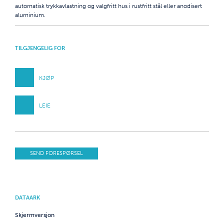
automatisk trykkavlastning og valgfritt hus i rustfritt stål eller anodisert
aluminium.
TILGJENGELIG FOR
KJØP
LEIE
SEND FORESPØRSEL
DATAARK
Skjermversjon