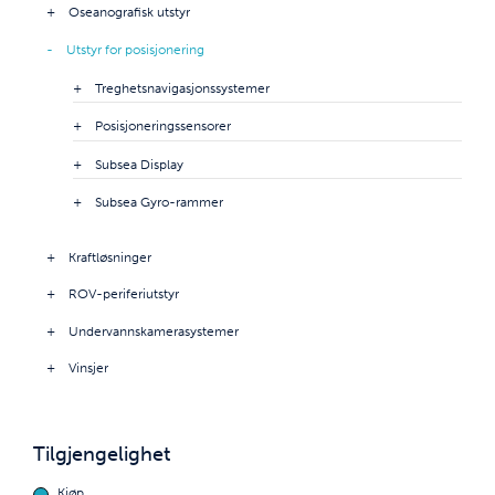
Oseanografisk utstyr
Utstyr for posisjonering
Treghetsnavigasjonssystemer
Posisjoneringssensorer
Subsea Display
Subsea Gyro-rammer
Kraftløsninger
ROV-periferiutstyr
Undervannskamerasystemer
Vinsjer
Tilgjengelighet
Kjøp