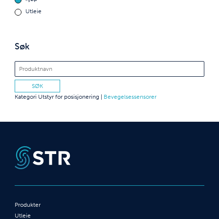
Utleie
Søk
Kategori
Utstyr for posisjonering
|
Bevegelsessensorer
Produkter
Utleie