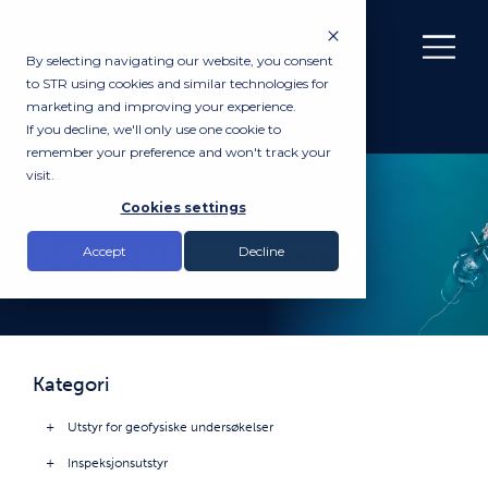
By selecting navigating our website, you consent
to STR using cookies and similar technologies for
marketing and improving your experience.
If you decline, we'll only use one cookie to
remember your preference and won't track your
visit.
PRODUKTER
Cookies settings
Bevegelsessensorer
Accept
Decline
Kategori
Utstyr for geofysiske undersøkelser
Inspeksjonsutstyr