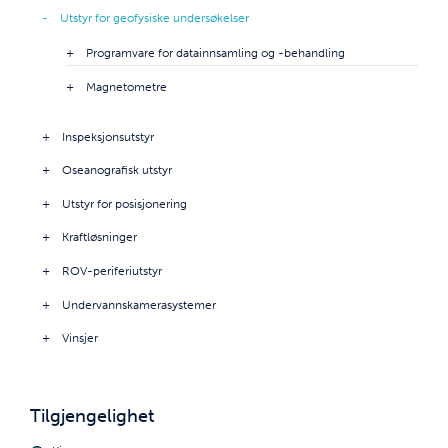
Utstyr for geofysiske undersøkelser
Programvare for datainnsamling og -behandling
Magnetometre
Inspeksjonsutstyr
Oseanografisk utstyr
Utstyr for posisjonering
Kraftløsninger
ROV-periferiutstyr
Undervannskamerasystemer
Vinsjer
Tilgjengelighet