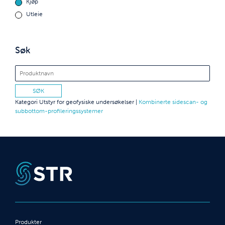
Kjøp
Utleie
Søk
Kategori
Utstyr for geofysiske undersøkelser
|
Kombinerte sidescan- og
subbottom-profileringssystemer
Produkter