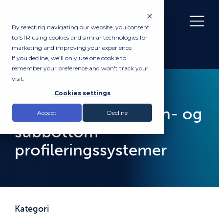
By selecting navigating our website, you consent
to STR using cookies and similar technologies for
marketing and improving your experience.
If you decline, we'll only use one cookie to
remember your preference and won't track your
visit.
PRODUKTER
Cookies settings
Kombinerte sidescan- og
Accept
Decline
subbottom-
profileringssystemer
Kategori