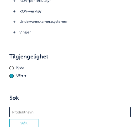
ROV-periferiutstyr
ROV-verktøy
Undervannskamerasystemer
Vinsjer
Tilgjengelighet
Kjøp
Utleie
Søk