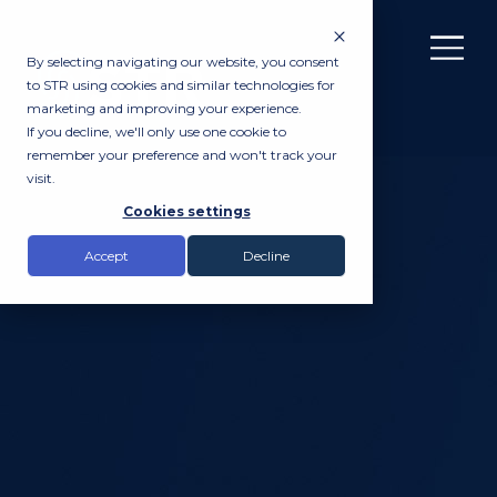
By selecting navigating our website, you consent
to STR using cookies and similar technologies for
marketing and improving your experience.
If you decline, we'll only use one cookie to
remember your preference and won't track your
visit.
Cookies settings
Accept
Decline