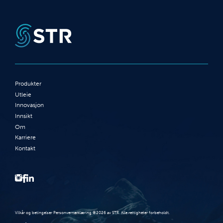
Produkter
Utleie
Innovasjon
Innsikt
Om
Karriere
Kontakt
Vilkår og betingelser Personvernerklæring ©2026 av STR. Alle rettigheter forbeholdt.