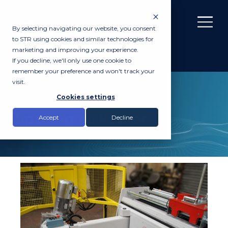
By selecting navigating our website, you consent
to STR using cookies and similar technologies for
marketing and improving your experience.
If you decline, we'll only use one cookie to
remember your preference and won't track your
visit.
TJENESTER
Cookies settings
Spoling av kabler
Accept
Decline