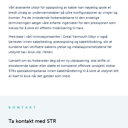
Vårt avanserte utstyr for oppspoling av kabler kan nøyaktig spole et
bredt utvalg av undervannskabler på ulike konfigurasjoner av vinsjer og
tromler. Fra de innledende forberedelsene til den endelige
termineringen sørger våre erfarne ingeniører for den presisjonen som
kreves for å sikre en effektiv mobilisering til havs.
Med base i vårt innovasjonssenter i Great Yarmouth tilbyr vi også
tjenester innen kabeltesting, prøvespoling og kabeltilkobling, slik at
kundene kan verifisere kablens ytelse og installasjonsmetodene før
utstyret tas i bruk ute i felten.
Uansett om du forbereder deg på en ny utplassering, skal skifte ut
eksisterende kabler eller støtte et komplekst offshore-prosjekt, bidrar
STRs spesialkompetanse innen kabelhåndtering til å sikre at utstyret ditt
er klart til bruk når det gjelder som mest.
KONTAKT
Ta kontakt med STR