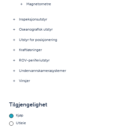
Magnetometre
Inspeksjonsutstyr
Oseanografisk utstyr
Utstyr for posisjonering
Kraftløsninger
ROV-periferiutstyr
Undervannskamerasystemer
Vinsjer
Tilgjengelighet
Kjøp
Utleie