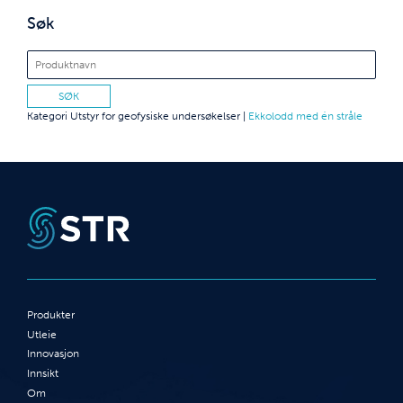
Søk
Kategori
Utstyr for geofysiske undersøkelser
|
Ekkolodd med én stråle
Produkter
Utleie
Innovasjon
Innsikt
Om