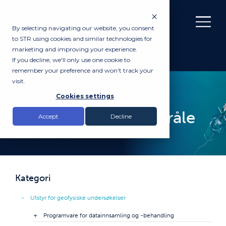
By selecting navigating our website, you consent
to STR using cookies and similar technologies for
marketing and improving your experience.
If you decline, we'll only use one cookie to
remember your preference and won't track your
visit.
PRODUKTER
Cookies settings
Ekkolodd med én stråle
Accept
Decline
Kategori
Utstyr for geofysiske undersøkelser
Programvare for datainnsamling og -behandling