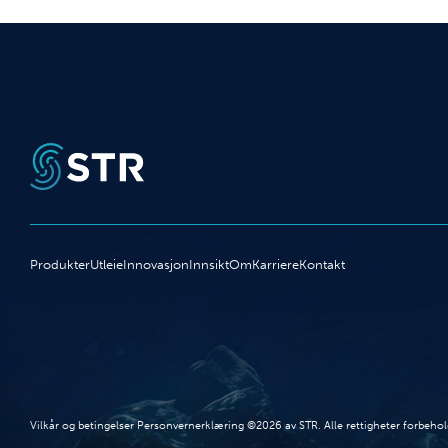
Produkter
Utleie
Innovasjon
Innsikt
Om
Karriere
Kontakt
Vilkår og betingelser Personvernerklæring ©2026 av STR. Alle rettigheter forbehol