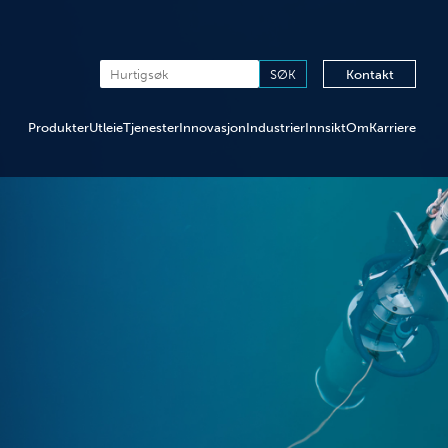
Kontakt
Produkter
Utleie
Tjenester
Innovasjon
Industrier
Innsikt
Om
Karriere