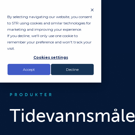
By selecting navigating our website, you consent
to STR using cookies and similar technologies for
marketing and improving your experience.
If you decline, we'll only use one cookie to
remember your preference and won't track your
visit.
Cookies settings
Accept
Decline
PRODUKTER
Tidevannsmåle