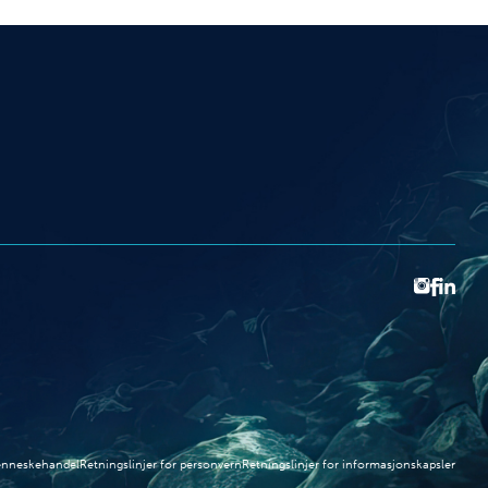
menneskehandel
Retningslinjer for personvern
Retningslinjer for informasjonskapsler