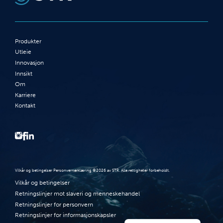
Produkter
Utleie
Innovasjon
Innsikt
Om
Karriere
Kontakt
Vilkår og betingelser Personvernerklæring ©2026 av STR. Alle rettigheter forbeholdt.
Vilkår og betingelser
Retningslinjer mot slaveri og menneskehandel
Retningslinjer for personvern
Retningslinjer for informasjonskapsler
English (UK)