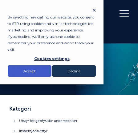
By selecting navigating our website, you consent
to STR using cookies and similar technologies for
marketing and improving your experience.
If you decline, we'll only use one cookie to
remember your preference and won't track your
visit.
PRODUKTER
Cookies settings
Multiplexere
Accept
Decline
Kategori
Utstyr for geofysiske undersøkelser
Inspeksjonsutstyr