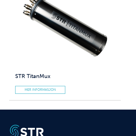
STR TitanMux
MER INFORMASJON