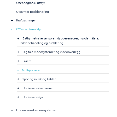
Oseanografisk utstyr
Utstyr for posisjonering
Kraftløsninger
ROV-periferiutstyr
Bathymetriske sensorer, dybdesensorer, høydemålere,
bildebehandling og profilering
Digitale videosystemer og videooverlegg
Lasere
Multiplexere
Sporing av rør og kabler
Undervannskameraer
Undervannslys
Undervannskamerasystemer