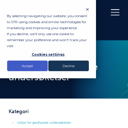
By selecting navigating our website, you consent
to STR using cookies and similar technologies for
marketing and improving your experience.
If you decline, we'll only use one cookie to
remember your preference and won't track your
visit.
PRODUKTER
Cookies settings
Utstyr for geofysiske
Accept
Decline
undersøkelser
Kategori
Utstyr for geofysiske undersøkelser