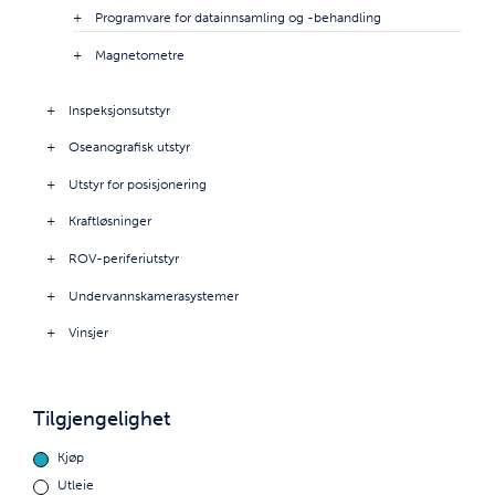
Programvare for datainnsamling og -behandling
Magnetometre
Inspeksjonsutstyr
Oseanografisk utstyr
Utstyr for posisjonering
Kraftløsninger
ROV-periferiutstyr
Undervannskamerasystemer
Vinsjer
Tilgjengelighet
Kjøp
Utleie