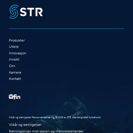
Produkter
Utleie
Innovasjon
Innsikt
Om
Karriere
Kontakt
Vilkår og betingelser Personvernerklæring ©2026 av STR. Alle rettigheter forbeholdt.
Vilkår og betingelser
Retningslinjer mot slaveri og menneskehandel