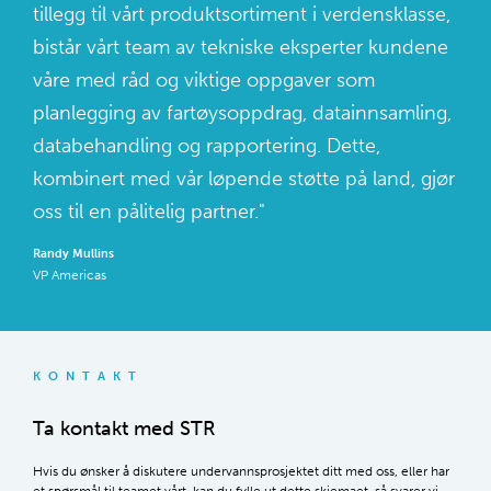
tillegg til vårt produktsortiment i verdensklasse,
bistår vårt team av tekniske eksperter kundene
våre med råd og viktige oppgaver som
planlegging av fartøysoppdrag, datainnsamling,
databehandling og rapportering. Dette,
kombinert med vår løpende støtte på land, gjør
oss til en pålitelig partner."
Randy Mullins
VP Americas
KONTAKT
Ta kontakt med STR
Hvis du ønsker å diskutere undervannsprosjektet ditt med oss, eller har
et spørsmål til teamet vårt, kan du fylle ut dette skjemaet, så svarer vi