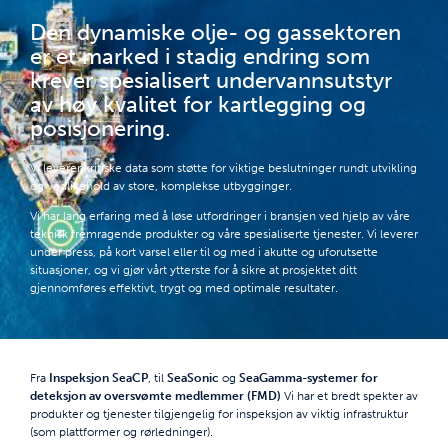
Den dynamiske olje- og gassektoren
er et marked i stadig endring som
krever spesialisert undervannsutstyr
av høy kvalitet for kartlegging og
posisjonering.
Vi leverer kritiske data som støtte for viktige beslutninger rundt utvikling
og vedlikehold av store, komplekse utbygginger.
Vi har lang erfaring med å løse utfordringer i bransjen ved hjelp av våre
teknisk fremragende produkter og våre spesialiserte tjenester. Vi leverer
under press, på kort varsel eller til og med i akutte og uforutsette
situasjoner, og vi gjør vårt ytterste for å sikre at prosjektet ditt
gjennomføres effektivt, trygt og med optimale resultater.
Fra
Inspeksjon SeaCP
, til
SeaSonic
og
SeaGamma-systemer for
deteksjon av oversvømte medlemmer (FMD)
Vi har et bredt spekter av
produkter og tjenester tilgjengelig for inspeksjon av viktig infrastruktur
(som plattformer og rørledninger).