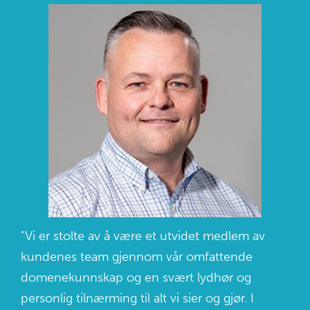
"Vi er stolte av å være et utvidet medlem av
kundenes team gjennom vår omfattende
domenekunnskap og en svært lydhør og
personlig tilnærming til alt vi sier og gjør. I