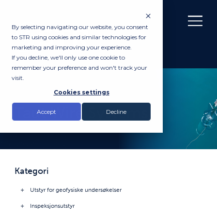
By selecting navigating our website, you consent
to STR using cookies and similar technologies for
marketing and improving your experience.
If you decline, we'll only use one cookie to
remember your preference and won't track your
visit.
PRODUKTER
Cookies settings
Taut Wire Systems
Accept
Decline
Kategori
Utstyr for geofysiske undersøkelser
Inspeksjonsutstyr