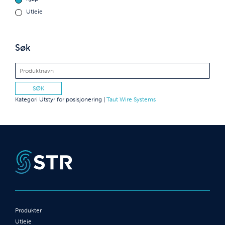
Utleie
Søk
Kategori
Utstyr for posisjonering
|
Taut Wire Systems
Produkter
Utleie