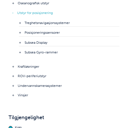
Oseanografisk utstyr
Utstyr for posisjonering
Treghetsnavigasjonssystemer
Posisjoneringssensorer
Subsea Display
Subsea Gyro-rammer
Kraftløsninger
ROV-periferiutstyr
Undervannskamerasystemer
Vinsjer
Tilgjengelighet
Kjøp