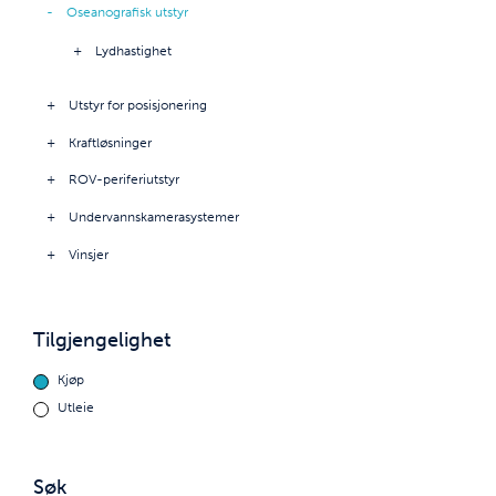
Oseanografisk utstyr
Lydhastighet
Utstyr for posisjonering
Kraftløsninger
ROV-periferiutstyr
Undervannskamerasystemer
Vinsjer
Tilgjengelighet
Kjøp
Utleie
Søk