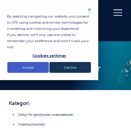
By selecting navigating our website, you consent
to STR using cookies and similar technologies for
marketing and improving your experience.
If you decline, we'll only use one cookie to
remember your preference and won't track your
visit.
PRODUKTER
Cookies settings
Oseanografisk utstyr
Accept
Decline
Kategori
Utstyr for geofysiske undersøkelser
Inspeksjonsutstyr