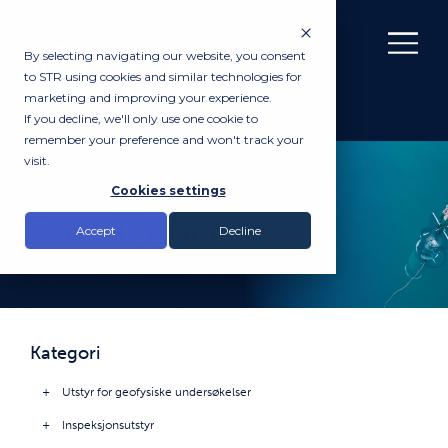
By selecting navigating our website, you consent
to STR using cookies and similar technologies for
marketing and improving your experience.
If you decline, we'll only use one cookie to
remember your preference and won't track your
visit.
PRODUKTER
Cookies settings
Totalstasjon
Accept
Decline
Kategori
Utstyr for geofysiske undersøkelser
Inspeksjonsutstyr