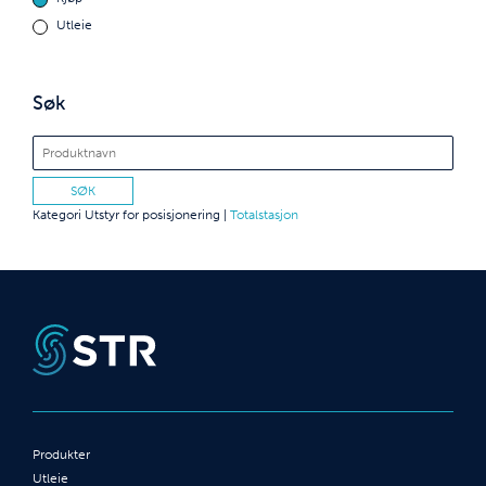
Utleie
Søk
Kategori
Utstyr for posisjonering
|
Totalstasjon
Produkter
Utleie