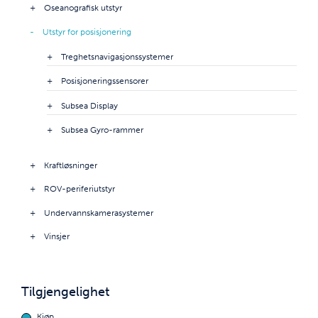
Oseanografisk utstyr
Utstyr for posisjonering
Treghetsnavigasjonssystemer
Posisjoneringssensorer
Subsea Display
Subsea Gyro-rammer
Kraftløsninger
ROV-periferiutstyr
Undervannskamerasystemer
Vinsjer
Tilgjengelighet
Kjøp