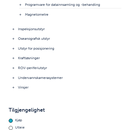
Programvare for datainnsamling og -behandling
Magnetometre
Inspeksjonsutstyr
Oseanografisk utstyr
Utstyr for posisjonering
Kraftløsninger
ROV-periferiutstyr
Undervannskamerasystemer
Vinsjer
Tilgjengelighet
Kjøp
Utleie