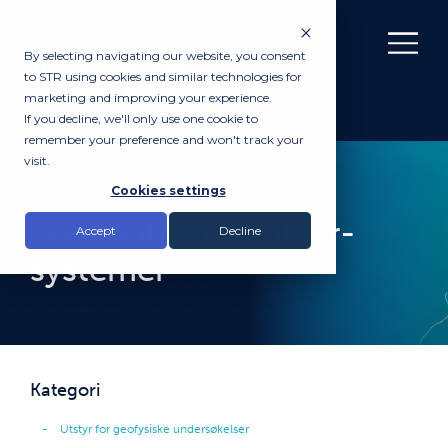
By selecting navigating our website, you consent
to STR using cookies and similar technologies for
marketing and improving your experience.
If you decline, we'll only use one cookie to
remember your preference and won't track your
visit.
PRODUKTER
Cookies settings
Sub-Bottom Profiler-
Accept
Decline
systemer
Kategori
Utstyr for geofysiske undersøkelser