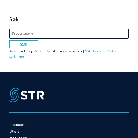
Søk
Kategori
Utstyr for geofysiske undersøkelser
|
Sub-Bottom Profiler-
systemer
Produkter
Utleie