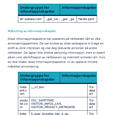
Undergruppe for
Informasjonskapsler
Inform
informasjonskapsler
som b
str-subsea.com
_gat_UA-
,
_gid
,
_ga
Første parti
Målretting av informasjonskapsler
Disse informasjonskapslene kan plasseres på nettstedet vårt av våre
annonseringspartnere. De kan brukes av disse selskapene til å lage en
profil av dine interesser og vise deg relevante annonser på andre
nettsteder. De lagrer ikke direkte personlig informasjon, men er basert
på en unik identifikasjon av nettleseren og Internett-enheten din. Hvis
du ikke tillater disse informasjonskapslene, vil du oppleve mindre
målrettet annonsering.
Undergruppe for
Informasjonskapsler
Inform
informasjonskapsler
som b
hubs
__cf_bm
Tre
pot.c
djep
om
art
youtu
YSC, SAMTYKKE,
Tre
be.co
VISITOR_INFO1_LIVE,
djep
m
VISITOR_PRIVACY_METADATA
art
linke
li_sugr, bcookie, lidc, li_gc,
Tre