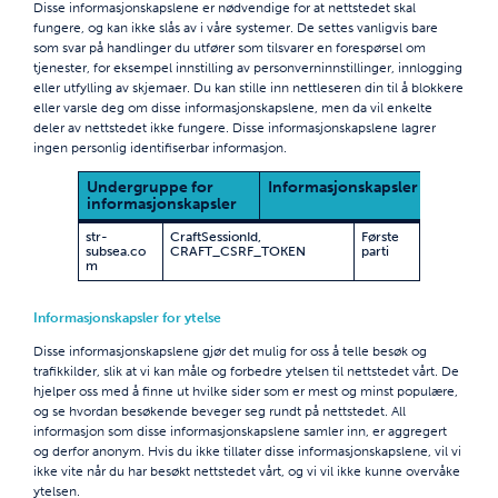
Disse informasjonskapslene er nødvendige for at nettstedet skal
fungere, og kan ikke slås av i våre systemer. De settes vanligvis bare
som svar på handlinger du utfører som tilsvarer en forespørsel om
tjenester, for eksempel innstilling av personverninnstillinger, innlogging
eller utfylling av skjemaer. Du kan stille inn nettleseren din til å blokkere
eller varsle deg om disse informasjonskapslene, men da vil enkelte
deler av nettstedet ikke fungere. Disse informasjonskapslene lagrer
ingen personlig identifiserbar informasjon.
Undergruppe for
Informasjonskapsler
Inform
informasjonskapsler
som b
str-
CraftSessionId
,
Første
subsea.co
CRAFT_CSRF_TOKEN
parti
m
Informasjonskapsler for ytelse
Disse informasjonskapslene gjør det mulig for oss å telle besøk og
trafikkilder, slik at vi kan måle og forbedre ytelsen til nettstedet vårt. De
hjelper oss med å finne ut hvilke sider som er mest og minst populære,
og se hvordan besøkende beveger seg rundt på nettstedet. All
informasjon som disse informasjonskapslene samler inn, er aggregert
og derfor anonym. Hvis du ikke tillater disse informasjonskapslene, vil vi
ikke vite når du har besøkt nettstedet vårt, og vi vil ikke kunne overvåke
ytelsen.