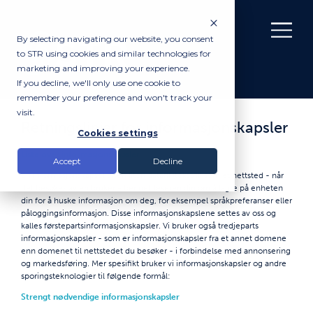
By selecting navigating our website, you consent
to STR using cookies and similar technologies for
marketing and improving your experience.
If you decline, we'll only use one cookie to
remember your preference and won't track your
visit.
Retningslinjer for informasjonskapsler
Cookies settings
Liste over informasjonskapsler
Accept
Decline
En informasjonskapsel er en liten datafil (tekstfil) som et nettsted - når
det besøkes av en bruker - ber nettleseren din om å lagre på enheten
din for å huske informasjon om deg, for eksempel språkpreferanser eller
påloggingsinformasjon. Disse informasjonskapslene settes av oss og
kalles førstepartsinformasjonskapsler. Vi bruker også tredjeparts
informasjonskapsler - som er informasjonskapsler fra et annet domene
enn domenet til nettstedet du besøker - i forbindelse med annonsering
og markedsføring. Mer spesifikt bruker vi informasjonskapsler og andre
sporingsteknologier til følgende formål:
Strengt nødvendige informasjonskapsler