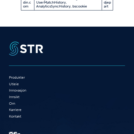
din.c
UserMatchHistory,
djep
om
AnalyticsSyncHistory, bscookie
art
Produkter
Utleie
Innovasjon
Innsikt
Om
Karriere
Kontakt