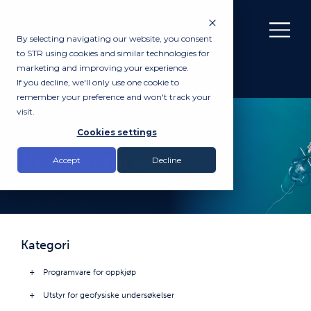
By selecting navigating our website, you consent
to STR using cookies and similar technologies for
marketing and improving your experience.
If you decline, we'll only use one cookie to
remember your preference and won't track your
visit.
PRODUKTER
Cookies settings
Kraftløsninger
Accept
Decline
Kategori
Programvare for oppkjøp
Utstyr for geofysiske undersøkelser