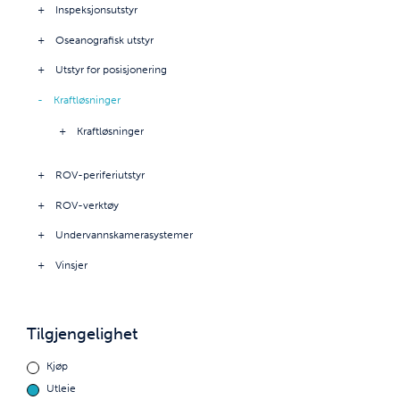
Inspeksjonsutstyr
Oseanografisk utstyr
Utstyr for posisjonering
Kraftløsninger
Kraftløsninger
ROV-periferiutstyr
ROV-verktøy
Undervannskamerasystemer
Vinsjer
Tilgjengelighet
Kjøp
Utleie