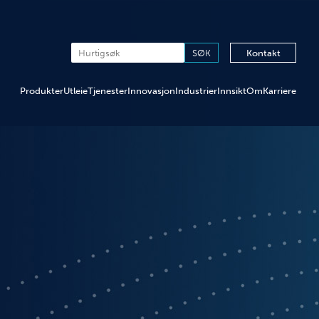
Kontakt
Produkter
Utleie
Tjenester
Innovasjon
Industrier
Innsikt
Om
Karriere