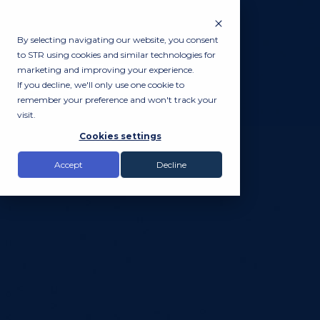
By selecting navigating our website, you consent
to STR using cookies and similar technologies for
marketing and improving your experience.
If you decline, we'll only use one cookie to
remember your preference and won't track your
visit.
Cookies settings
Accept
Decline