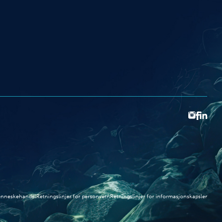
menneskehandel
Retningslinjer for personvern
Retningslinjer for informasjonskapsler