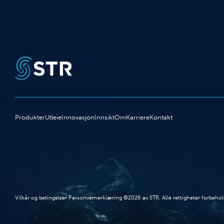
Produkter
Utleie
Innovasjon
Innsikt
Om
Karriere
Kontakt
Vilkår og betingelser Personvernerklæring ©2026 av STR. Alle rettigheter forbehol