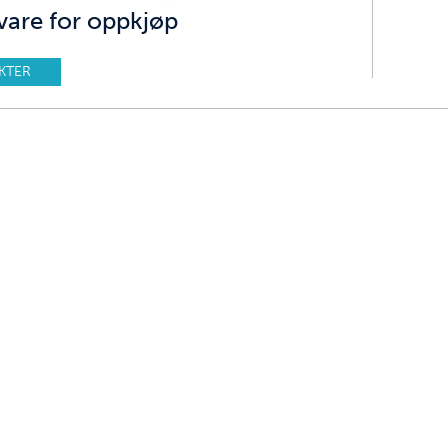
are for oppkjøp
KTER