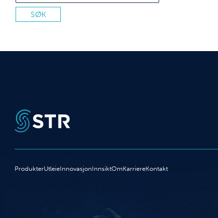
Produkter
Utleie
Innovasjon
Innsikt
Om
Karriere
Kontakt