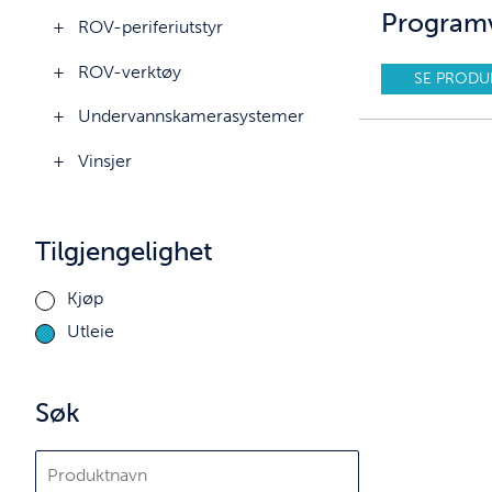
Programv
ROV-periferiutstyr
ROV-verktøy
SE PRODU
Undervannskamerasystemer
Vinsjer
Tilgjengelighet
Kjøp
Utleie
Søk