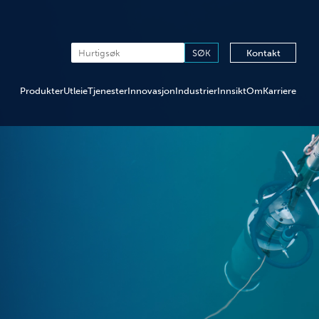
Kontakt
Produkter
Utleie
Tjenester
Innovasjon
Industrier
Innsikt
Om
Karriere