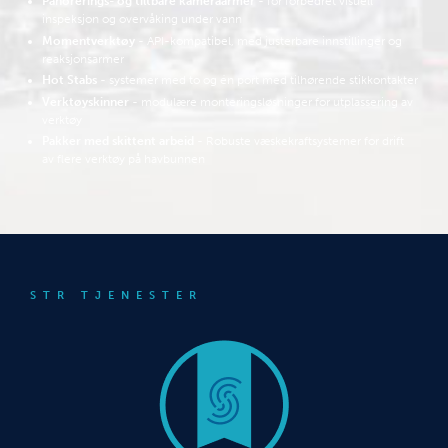
Panorerings- og tiltbare kameraarmer
- for forbedret visuell
inspeksjon og overvåking under vann
Momentverktøy
- API-kompatibel, med justerbare innstillinger og
reaksjonsarmer
Hot Stabs
- systemer med to og én port med tilhørende stikkontakter
Verktøyskinner
- modulære monteringsløsninger for utplassering av
verktøy
Pakker med skittent arbeid
- Robuste væskekraftsystemer for drift
av flere verktøy på havbunnen
STR TJENESTER