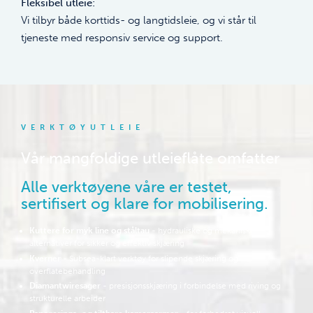
Fleksibel utleie:
Vi tilbyr både korttids- og langtidsleie, og vi står til
tjeneste med responsiv service og support.
VERKTØYUTLEIE
Vår mangfoldige utleieflåte omfatter
Alle verktøyene våre er testet,
sertifisert og klare for mobilisering.
Kuttere for myk line og ståltau
- hydrauliske og mekaniske
alternativer for sikker og effektiv skjæring
Kverner
- Subsea-klart verktøy for slipende skjæring og
overflatebehandling
Diamantwiresager
- presisjonsskjæring i forbindelse med riving og
strukturelle arbeider