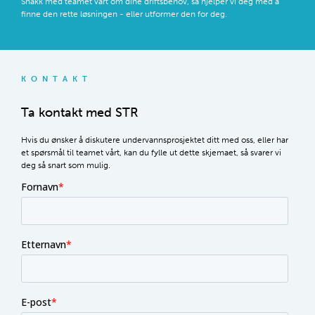
Snakk med teamet vårt om dine driftsbehov, så hjelper vi deg med å
finne den rette løsningen - eller utformer den for deg.
KONTAKT
Ta kontakt med STR
Hvis du ønsker å diskutere undervannsprosjektet ditt med oss, eller har
et spørsmål til teamet vårt, kan du fylle ut dette skjemaet, så svarer vi
deg så snart som mulig.