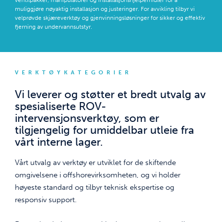
ventilpakker, manipulatorer og installasjonshjelpemidler for å
muliggjøre nøyaktig installasjon og justeringer. For avvikling tilbyr vi
velprøvde skjæreverktøy og gjenvinningsløsninger for sikker og effektiv
fjerning av undervannsutstyr.
VERKTØYKATEGORIER
Vi leverer og støtter et bredt utvalg av
spesialiserte ROV-
intervensjonsverktøy, som er
tilgjengelig for umiddelbar utleie fra
vårt interne lager.
Vårt utvalg av verktøy er utviklet for de skiftende
omgivelsene i offshorevirksomheten, og vi holder
høyeste standard og tilbyr teknisk ekspertise og
responsiv support.