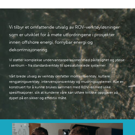
Vi tilbyr et omfattende utvalg av ROV-verktøyløsninger
som er utviklet for å møte utfordringene i prosjekter
innen offshore energi, fornybar energi og
dekommisjonering.
Vi støtter komplekse undervannsoperasjoner med pålitelighet og ytelse
i sentrum - fra standardverktøy til spesialutviklede systemer.
Vårt brede utvalg av verktøy omfatter momentverktøy, kuttere,
rengjøringsverktøy, intervensjonsverktøy og mudringssystemer. Alle er
konstruert for å kunne brukes sammen med ROV-er med ulike
spesifikasjoner, slik at kundene våre kan utføre kritiske oppgaver på
dypet på en sikker og effektiv måte.