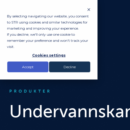
By selecting navigating our website, you consent
to STR using cookies and similar technologies for
marketing and improving your experience.
If you decline, we'll only use one cookie to
remember your preference and won't track your
visit.
Cookies settings
Accept
Decline
PRODUKTER
Undervannska