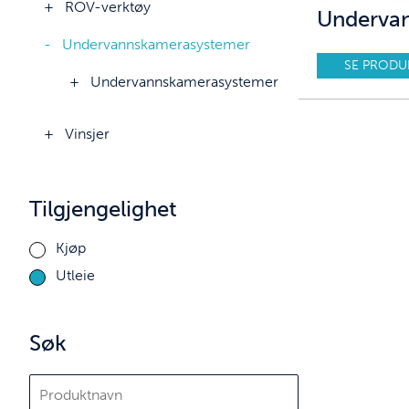
ROV-verktøy
Underva
Undervannskamerasystemer
SE PRODU
Undervannskamerasystemer
Vinsjer
Tilgjengelighet
Kjøp
Utleie
Søk