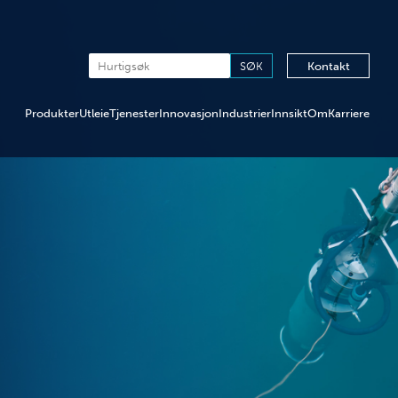
Kontakt
Produkter
Utleie
Tjenester
Innovasjon
Industrier
Innsikt
Om
Karriere