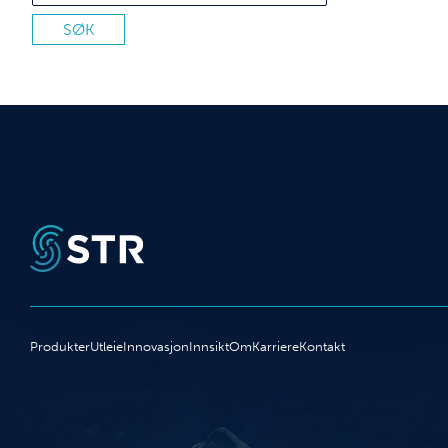
Produkter
Utleie
Innovasjon
Innsikt
Om
Karriere
Kontakt