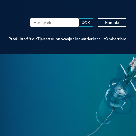
Kontakt
Produkter
Utleie
Tjenester
Innovasjon
Industrier
Innsikt
Om
Karriere