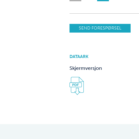
SEND FORESPØRSEL
DATAARK
Skjermversjon