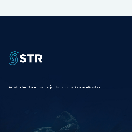
Produkter
Utleie
Innovasjon
Innsikt
Om
Karriere
Kontakt