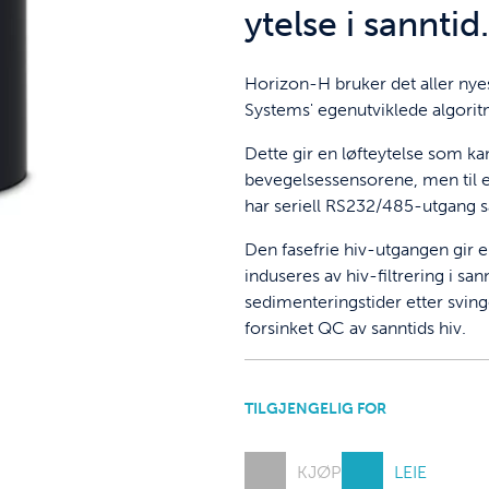
ytelse i sanntid.
Horizon-H bruker det aller ny
Systems' egenutviklede algorit
Dette gir en løfteytelse som 
bevegelsessensorene, men til e
har seriell RS232/485-utgang s
Den fasefrie hiv-utgangen gir 
induseres av hiv-filtrering i sa
sedimenteringstider etter svin
forsinket QC av sanntids hiv.
TILGJENGELIG FOR
KJØP
LEIE