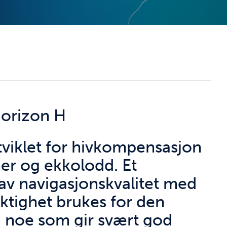
orizon H
tviklet for hivkompensasjon
aner og ekkolodd. Et
av navigasjonskvalitet med
ktighet brukes for den
, noe som gir svært god