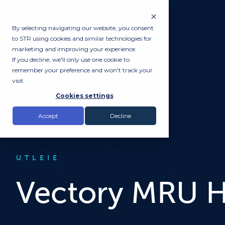
By selecting navigating our website, you consent
to STR using cookies and similar technologies for
marketing and improving your experience.
If you decline, we'll only use one cookie to
remember your preference and won't track your
visit.
Cookies settings
Accept
Decline
UTLEIE
Vectory MRU H