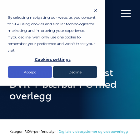
By selecting navigating our website, you consent
to STR using cookies and similar technologies for
marketing and improving your experience.
If you decline, we'll only use one cookie to
remember your preference and won't track your
visit.
UTLEIE
Cookies settings
SubC Imaging Robust
Accept
Decline
DVR + bærbar PC med
overlegg
Kategori
ROV-periferiutstyr
|
Digitale videosystemer og videooverlegg