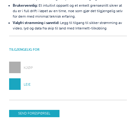
Brukervennlig:
Et intuitivt oppsett og et enkelt grensesnitt sikrer at
du er i full drift i løpet av en time, noe som gjør det tilgjengelig selv
for dem med minimal teknisk erfaring.
Valgfri strømming i sanntid:
Legg til tilgang til sikker strømming av
video, lyd og data fra skip til land med Internett-tilkobling
TILGJENGELIG FOR
KJØP
LEIE
SEND FORESPØRSEL