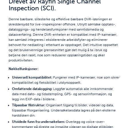
Drevet av Rayfin Single Channel
Inspection (SCI).
Denne bærbare, slitesterke og effektive bærbare DVR-løsningen er
skreddersydd for live-inspeksjoner offshore. Utnytt sømløse opptaks-,
dataloggings- og hendelsesfunksjoner med sanntidsmedia og
dataoverføring. Denne DVR-enheten er kompatibel med IP-kameraer,
kan sømløst integreres i eksisterende arbeidsflyter og eliminerer
behovet for nedlasting i etterkant av oppdraget. Det intuitive oppsettet
og det brukervennlige grensesnittet gjør det mulig å ta i bruk og
betjene den raskt, noe som reduserer opplæringstiden og øker
produktiviteten.
Nøkkelfunksjoner:
Universell kompatibilitet:
Fungerer med IP-kameraer, noe som sikrer
kompatibilitet og fleksibilitet i utstyrsoppsett.
Omfattende datalogging:
Loggfør automatisk alle innkommende
data med dato- og tidsstempling, GPS- og sensorinformasjon, og
legg inn EXIF-data i bildene.
Tilpassbar filstruktur:
Organisert tilgang til bilder, videoer og data,
tilpassbar filorganisering. Undersøkelsesdata lagres på den eksterne
harddisken din.
Utvidede funn fra undersøkelsen:
Overlegg og voice-over-
kommentarer på direkte og innspilte videoer og digitale stillbilder.