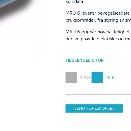
kursdata.
MRU 6 leverer bevegelsesdata 
bruksområder, fra styring av små
MRU 6 oppnår høy pålitelighet 
den velprøvde elektriske og 
TILGJENGELIG FOR
KJØP
LEIE
SEND FORESPØRSEL