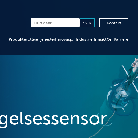
Kontakt
Produkter
Utleie
Tjenester
Innovasjon
Industrier
Innsikt
Om
Karriere
gelsessensor