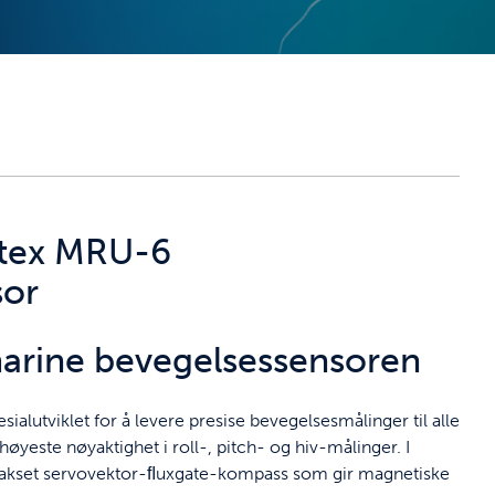
tex MRU-6
sor
arine bevegelsessensoren
ialutviklet for å levere presise bevegelsesmålinger til alle
yeste nøyaktighet i roll-, pitch- og hiv-målinger. I
reakset servovektor-ﬂuxgate-kompass som gir magnetiske