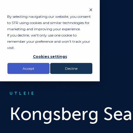
By selecting navigating our website, you consent
to STR using cookies and similar technologies for
marketing and improving your experience.
If you decline, we'll only use one cookie to
remember your preference and won't track your
visit.
Cookies settings
Accept
Decline
UTLEIE
Kongsberg Sea