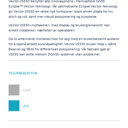
Vector VS330 benytter alle innovasjonene i Hemisphere GNSS'
Eclipse™ Vector-teknologi. Vår optimaliserte Eclipse Vector-teknologi
gir Vector VS330 en rekke nye funksjoner, blant annet utdata for hiv,
pitch og roll, samt mer robust posisjonering og kursytelse.
Vector VS330-mottakeren, med display og brukergrensesnitt, kan
enkelt installeres i nærheten av operatøren.
De to antennene monteres hver for seg med en brukerbestemt avstand
for å oppnå ønsket kursnøyaktighet. Vector VS330 bruker Atlas L-bånd,
Beacon og SBAS for differensiell posisjonering. Vår fastvare gjør at
VS330 kan skifte mellom DGNSS-systemer uten problemer.
TILGJENGELIG FOR
KJØP
LEIE