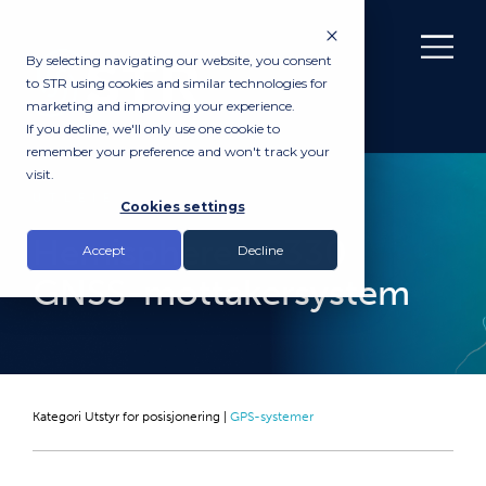
By selecting navigating our website, you consent
to STR using cookies and similar technologies for
marketing and improving your experience.
If you decline, we'll only use one cookie to
remember your preference and won't track your
visit.
UTLEIE
Cookies settings
Hemisphere VS330
Accept
Decline
GNSS-mottakersystem
Kategori
Utstyr for posisjonering
|
GPS-systemer