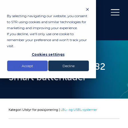
By selecting navigating our website, you consent
to STR using cookies and similar technologies for
marketing and improving your experience.
If you decline, we'll only use one cookie to
remember your preference and won't track your
visit.
UTLEIE
Cookies settings
Applied Acoustics 982
Accept
Decline
Smart batterilader
Kategori
Utstyr for posisjonering
|
LBL- og USBL-systemer