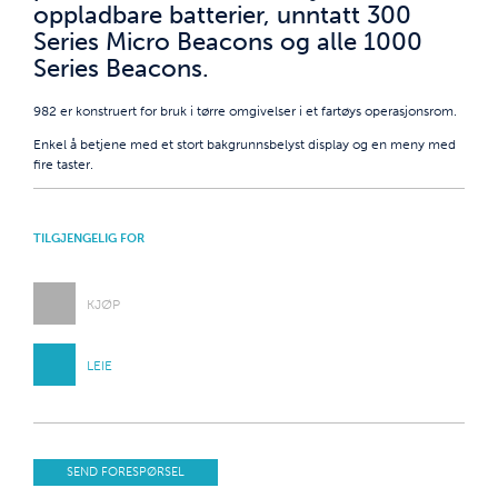
oppladbare batterier, unntatt 300
Series Micro Beacons og alle 1000
Series Beacons.
982 er konstruert for bruk i tørre omgivelser i et fartøys operasjonsrom.
Enkel å betjene med et stort bakgrunnsbelyst display og en meny med
fire taster.
TILGJENGELIG FOR
KJØP
LEIE
SEND FORESPØRSEL