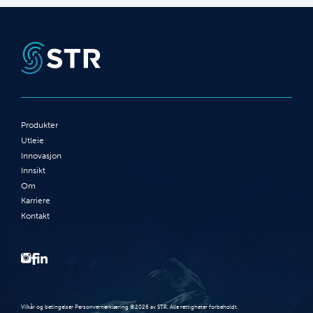
Produkter
Utleie
Innovasjon
Innsikt
Om
Karriere
Kontakt
Vilkår og betingelser Personvernerklæring ©2026 av STR. Alle rettigheter forbeholdt.