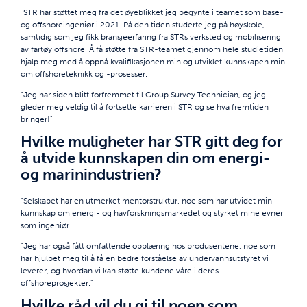
"STR har støttet meg fra det øyeblikket jeg begynte i teamet som base-
og offshoreingeniør i 2021. På den tiden studerte jeg på høyskole,
samtidig som jeg fikk bransjeerfaring fra STRs verksted og mobilisering
av fartøy offshore. Å få støtte fra STR-teamet gjennom hele studietiden
hjalp meg med å oppnå kvalifikasjonen min og utviklet kunnskapen min
om offshoreteknikk og -prosesser.
"Jeg har siden blitt forfremmet til Group Survey Technician, og jeg
gleder meg veldig til å fortsette karrieren i STR og se hva fremtiden
bringer!"
Hvilke muligheter har STR gitt deg for
å utvide kunnskapen din om energi-
og marinindustrien?
"Selskapet har en utmerket mentorstruktur, noe som har utvidet min
kunnskap om energi- og havforskningsmarkedet og styrket mine evner
som ingeniør.
"Jeg har også fått omfattende opplæring hos produsentene, noe som
har hjulpet meg til å få en bedre forståelse av undervannsutstyret vi
leverer, og hvordan vi kan støtte kundene våre i deres
offshoreprosjekter."
Hvilke råd vil du gi til noen som