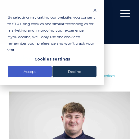
By selecting navigating our website, you consent
to STR using cookies and similar technologies for
marketing and improving your experience.
If you decline, we'll only use one cookie to
remember your preference and won't track your
visit.
Nyheter
Cookies settings
Accept
Decline
Innsikt
Nyheter
|
James Whyte, Group Survey Technician, Aberdeen