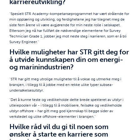
karriereutvikling?
"Spesielt STR Academy-kompetanseprogrammet har vært strålende for
min opplæring og utvikling, og ferdighetene jeg har tilegnet meg de
siste fem årene vil være avgjørende for min neste rolle i selskapet.
Ettersom jeg nå har fullført de nødvendige elementene for Survey
Technician Grade 1, jobber jeg mot neste steg i karrieren, som er å bli
Survey Engineer."
Hvilke muligheter har STR gitt deg for
å utvide kunnskapen din om energi-
og marinindustrien?
"STR har gitt meg utrolige muligheter til å vokse og utmerke meg i
bransjen, i tillegg til å jobbe med en rekke ulike typer subsea-
undersøkelsesutstyr.
"Det å kunne teste og vedlikeholde dette brede spekteret av utstyr i
utleiepoolen vår - i tillegg til å mobilisere, feilsøke og vedlikeholde
utstyr offshore - har gitt meg god kjennskap til begge sider av
verkstedet og ulike offshore-elementer i bransjen."
Hvilke råd vil du gi til noen som
ønsker å starte en karriere som