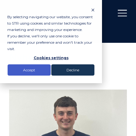
By selecting navigating our website, you consent
to STR using cookies and similar technologies for
marketing and improving your experience.
If you decline, we'll only use one cookie to
remember your preference and won't track your
visit.
Nyheter
Cookies settings
Accept
Decline
Innsikt
Nyheter
|
Jamie Forsyth, landmålingstekniker, Perth