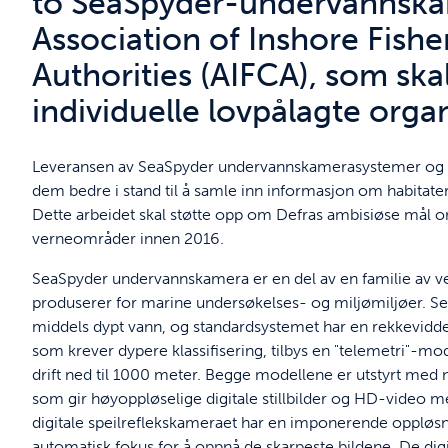
to SeaSpyder-undervannskam
Association of Inshore Fish
Authorities (AIFCA), som skal
individuelle lovpålagte orga
Leveransen av SeaSpyder undervannskamerasystemer og utp
dem bedre i stand til å samle inn informasjon om habitate
Dette arbeidet skal støtte opp om Defras ambisiøse mål o
verneområder innen 2016.
SeaSpyder undervannskamera er en del av en familie av
produserer for marine undersøkelses- og miljømiljøer. Se
middels dypt vann, og standardsystemet har en rekkevid
som krever dypere klassifisering, tilbys en "telemetri"-m
drift ned til 1000 meter. Begge modellene er utstyrt med 
som gir høyoppløselige digitale stillbilder og HD-video 
digitale speilreflekskameraet har en imponerende oppløs
automatisk fokus for å oppnå de skarpeste bildene. De digi