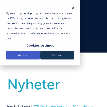
By selecting navigating our website, you consent
to STR using cookies and similar technologies for
marketing and improving your experience.
If you decline, we'll only use one cookie to
remember your preference and won't track your
visit.
Cookies settings
Accept
Decline
Nyheter
Innsikt
Nyheter
|
STR SeaSpyder utforsker IFCA-habitater