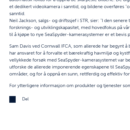
et dedikert videokamera i sanntid, og bildene overføres "o
sanntid.
Neil Jackson, salgs- og driftssjef i STR, sier: "I den senere 
forsknings- og utviklingskapasitet, med hovedfokus på vå
til å kjøpe to nye SeaSpyder-kamerasystemer er et bevis p
Sam Davis ved Cornwall IFCA, som allerede har begynt å 
har ansvaret for å forvalte et bærekraftig havmiljø og kystfi
vellykkede forsøk med SeaSpyder-kamerasystemet var beslu
utforske de allerede imponerende egenskapene til SeaSpyd
områder, og for å oppnå en sunn, rettferdig og effektiv fo
For ytterligere informasjon om produkter og tjenester so
Del