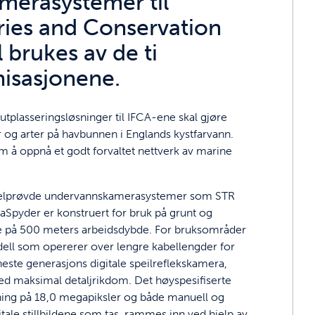
erasystemer til
eries and Conservation
 brukes av de ti
nisasjonene.
lasseringsløsninger til IFCA-ene skal gjøre
r og arter på havbunnen i Englands kystfarvann.
m å oppnå et godt forvaltet nettverk av marine
 velprøvde undervannskamerasystemer som STR
aSpyder er konstruert for bruk på grunt og
de på 500 meters arbeidsdybde. For bruksområder
odell som opererer over lengre kabellengder for
neste generasjons digitale speilreflekskamera,
med maksimal detaljrikdom. Det høyspesifiserte
ning på 18,0 megapiksler og både manuell og
tale stillbildene som tas, rammes inn ved hjelp av