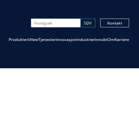
Kontakt
Produkter
Utleie
Tjenester
Innovasjon
Industrier
Innsikt
Om
Karriere