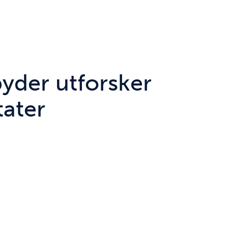
yder utforsker
tater