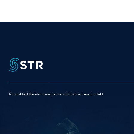
Produkter
Utleie
Innovasjon
Innsikt
Om
Karriere
Kontakt