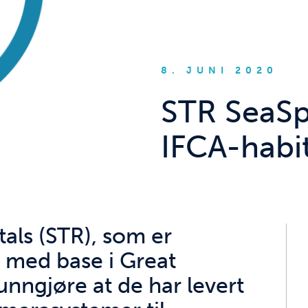
8. JUNI 2020
STR SeaSp
IFCA-habi
als (STR), som er
 med base i Great
nngjøre at de har levert