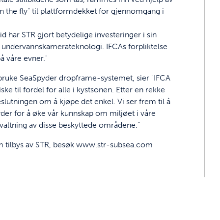
n the fly" til plattformdekket for gjennomgang i
tid har STR gjort betydelige investeringer i sin
r undervannskamerateknologi. IFCAs forpliktelse
å våre evner."
bruke SeaSpyder dropframe-systemet, sier "IFCA
ske til fordel for alle i kystsonen. Etter en rekke
tningen om å kjøpe det enkel. Vi ser frem til å
er for å øke vår kunnskap om miljøet i våre
rvaltning av disse beskyttede områdene."
m tilbys av STR, besøk
www.str-subsea.com