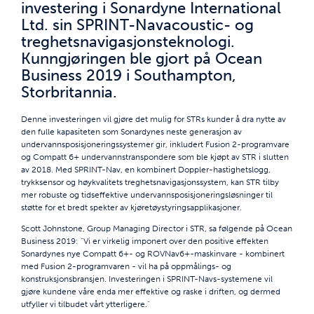
investering i Sonardyne International
Ltd. sin SPRINT-Navacoustic- og
treghetsnavigasjonsteknologi.
Kunngjøringen ble gjort på Ocean
Business 2019 i Southampton,
Storbritannia.
Denne investeringen vil gjøre det mulig for STRs kunder å dra nytte av
den fulle kapasiteten som Sonardynes neste generasjon av
undervannsposisjoneringssystemer gir, inkludert Fusion 2-programvare
og Compatt 6+ undervannstranspondere som ble kjøpt av STR i slutten
av 2018. Med SPRINT-Nav, en kombinert Doppler-hastighetslogg,
trykksensor og høykvalitets treghetsnavigasjonssystem, kan STR tilby
mer robuste og tidseffektive undervannsposisjoneringsløsninger til
støtte for et bredt spekter av kjøretøystyringsapplikasjoner.
Scott Johnstone, Group Managing Director i STR, sa følgende på Ocean
Business 2019: "Vi er virkelig imponert over den positive effekten
Sonardynes nye Compatt 6+- og ROVNav6+-maskinvare - kombinert
med Fusion 2-programvaren - vil ha på oppmålings- og
konstruksjonsbransjen. Investeringen i SPRINT-Navs-systemene vil
gjøre kundene våre enda mer effektive og raske i driften, og dermed
utfyller vi tilbudet vårt ytterligere."