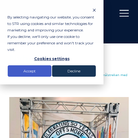
By selecting navigating our website, you consent
to STR using cookies and similar technologies for
marketing and improving your experience.
If you decline, we'll only use one cookie to
remember your preference and won't track your
visit.
Nyheter
Cookies settings
Accept
Decline
Innsikt
Nyheter
|
Subsea Technology & Rentals spurter over målstreken med
Sonardyne