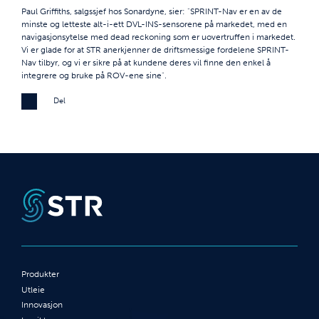
Paul Griffiths, salgssjef hos Sonardyne, sier: "SPRINT-Nav er en av de
minste og letteste alt-i-ett DVL-INS-sensorene på markedet, med en
navigasjonsytelse med dead reckoning som er uovertruffen i markedet.
Vi er glade for at STR anerkjenner de driftsmessige fordelene SPRINT-
Nav tilbyr, og vi er sikre på at kundene deres vil finne den enkel å
integrere og bruke på ROV-ene sine".
Del
Produkter
Utleie
Innovasjon