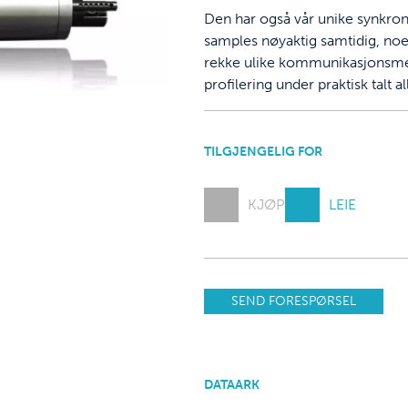
Den har også vår unike synkron
samples nøyaktig samtidig, noe 
rekke ulike kommunikasjonsmet
profilering under praktisk talt al
TILGJENGELIG FOR
KJØP
LEIE
SEND FORESPØRSEL
DATAARK