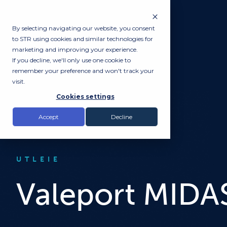
By selecting navigating our website, you consent
to STR using cookies and similar technologies for
marketing and improving your experience.
If you decline, we'll only use one cookie to
remember your preference and won't track your
visit.
Cookies settings
Accept
Decline
UTLEIE
Valeport MIDA