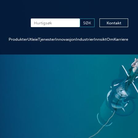
Kontakt
Produkter
Utleie
Tjenester
Innovasjon
Industrier
Innsikt
Om
Karriere