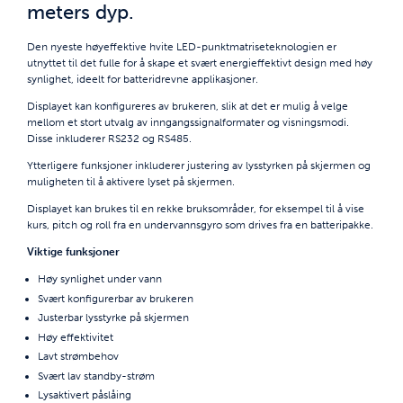
meters dyp.
Den nyeste høyeffektive hvite LED-punktmatriseteknologien er
utnyttet til det fulle for å skape et svært energieffektivt design med høy
synlighet, ideelt for batteridrevne applikasjoner.
Displayet kan konfigureres av brukeren, slik at det er mulig å velge
mellom et stort utvalg av inngangssignalformater og visningsmodi.
Disse inkluderer RS232 og RS485.
Ytterligere funksjoner inkluderer justering av lysstyrken på skjermen og
muligheten til å aktivere lyset på skjermen.
Displayet kan brukes til en rekke bruksområder, for eksempel til å vise
kurs, pitch og roll fra en undervannsgyro som drives fra en batteripakke.
Viktige funksjoner
Høy synlighet under vann
Svært konfigurerbar av brukeren
Justerbar lysstyrke på skjermen
Høy effektivitet
Lavt strømbehov
Svært lav standby-strøm
Lysaktivert påslåing