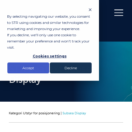
By selecting navigating our website, you consent
to STR using cookies and similar technologies for
marketing and improving your experience.
If you decline, we'll only use one cookie to
remember your preference and won't track your
visit.
KJØP
Cookies settings
STR SeaText Subsea
Accept
Decline
Display
Kategori
Utstyr for posisjonering
|
Subsea Display