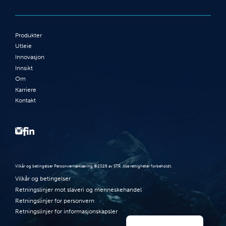
Produkter
Utleie
Innovasjon
Innsikt
Om
Karriere
Kontakt
Vilkår og betingelser Personvernerklæring ©2026 av STR. Alle rettigheter forbeholdt.
Vilkår og betingelser
Retningslinjer mot slaveri og menneskehandel
Retningslinjer for personvern
Retningslinjer for informasjonskapsler
English (UK)