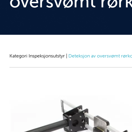
oversvømt rørk
Kategori
Inspeksjonsutstyr
|
Deteksjon av oversvømt rørko