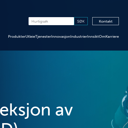
Kontakt
Produkter
Utleie
Tjenester
Innovasjon
Industrier
Innsikt
Om
Karriere
eksjon av