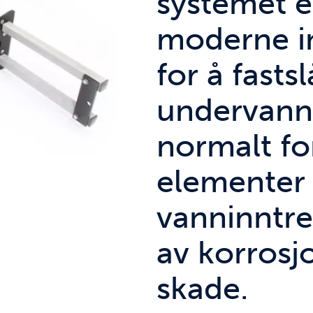
systemet e
moderne i
for å fasts
undervann
normalt fo
elementer 
vanninntr
av korrosjo
skade.