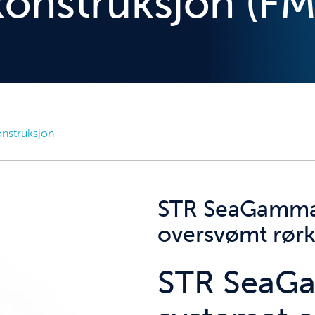
onstruksjon (FM
nstruksjon
STR SeaGamma-
oversvømt rørk
STR SeaG