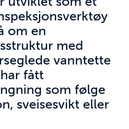
r utviklet som et
nspeksjonsverktøy
lå om en
sstruktur med
rseglede vanntette
har fått
engning som følge
n, sveisesvikt eller