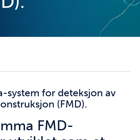
D).
system for deteksjon av
onstruksjon (FMD).
amma FMD-