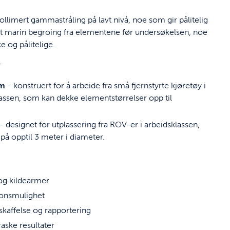
ollimert gammastråling på lavt nivå, noe som gir pålitelig
ort marin begroing fra elementene før undersøkelsen, noe
e og pålitelige.
:
em
- konstruert for å arbeide fra små fjernstyrte kjøretøy i
lassen, som kan dekke elementstørrelser opp til
- designet for utplassering fra ROV-er i arbeidsklassen,
på opptil 3 meter i diameter.
og kildearmer
onsmulighet
kaffelse og rapportering
aske resultater