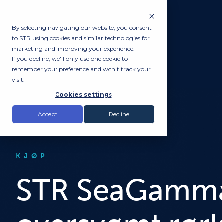
By selecting navigating our website, you consent
to STR using cookies and similar technologies for
marketing and improving your experience.
If you decline, we'll only use one cookie to
remember your preference and won't track your
visit.
Cookies settings
Accept
Decline
KJØP
STR SeaGamma-