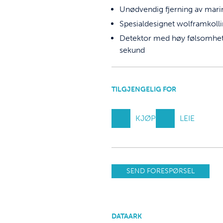
Unødvendig fjerning av mari
Spesialdesignet wolframkolli
Detektor med høy følsomhet s
sekund
TILGJENGELIG FOR
KJØP
LEIE
SEND FORESPØRSEL
DATAARK