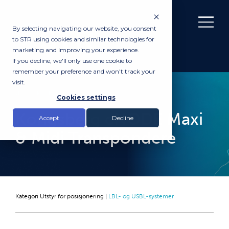
By selecting navigating our website, you consent
to STR using cookies and similar technologies for
marketing and improving your experience.
If you decline, we'll only use one cookie to
remember your preference and won't track your
visit.
UTLEIE
Cookies settings
Kongsberg cNODE Maxi
Accept
Decline
& Midi Transpondere
Kategori
Utstyr for posisjonering
|
LBL- og USBL-systemer