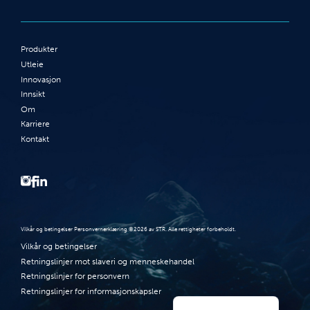
Produkter
Utleie
Innovasjon
Innsikt
Om
Karriere
Kontakt
Vilkår og betingelser Personvernerklæring ©2026 av STR. Alle rettigheter forbeholdt.
Vilkår og betingelser
Retningslinjer mot slaveri og menneskehandel
Retningslinjer for personvern
English (UK)
Retningslinjer for informasjonskapsler