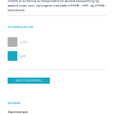
cNODE er en familie av transpondere for akustisk posisjonering og
datalink under vann, og fungerer med både HiPAP®-, HPR- og cPAP®-
transceivere.
TILGJENGELIG FOR
KJØP
LEIE
SEND FORESPØRSEL
DATAARK
Skjermversjon